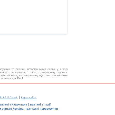
ручний та якісний інформаційний сервіс у сфері
ьність інформації і точність розрахунку відстані.
між містами, як, наприклад, відстань між містами
орисними для Вас!
|
ELLA™ Classic
Карта сайта
|
антажі з Казахстану
вантажі з Італії
|
и вантаж Україна
вантажні перевезення