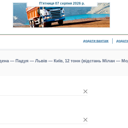
П'ятниця
07 серпня 2026 р.
додати вантаж
додати
ена — Падуя — Львів — Київ, 12 тонн (відстань Мілан — М