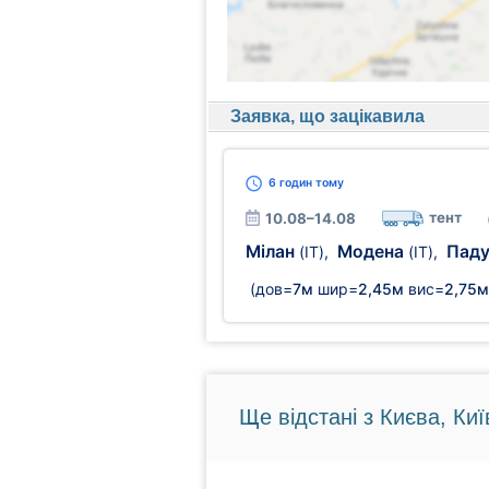
Заявка, що зацікавила
6 годин
тому
тент
10.08–14.08
Мілан
Модена
Пад
(IT)
,
(IT)
,
(дов=
7м
шир=
2,45м
вис=
2,75м
Ще відстані з Києва, Киї