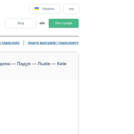
Україна
укр
Вхід
або
Реєстрація
 транспорт
пошук вантажів і транспорту
одена — Падуя — Львів — Київ