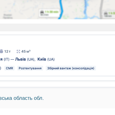
12 т
45 м³
уя
Львів
Київ
(IT)
—
(UA)
,
(UA)
)
CMR
Розтентування
Збірний вантаж (консолідація)
вська область обл.