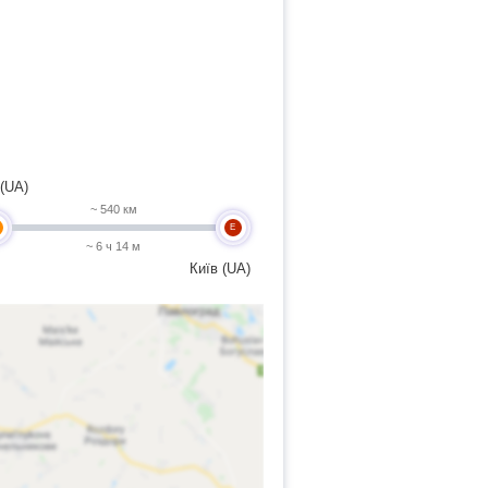
 (UA)
~ 540 км
E
~ 6 ч 14 м
Київ (UA)