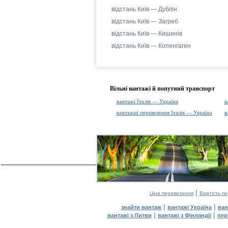
відстань Київ — Дублін
відстань Київ — Загреб
відстань Київ — Кишинів
відстань Київ — Копенгаген
Вільні вантажі й попутний транспорт
вантажі Італія — Україна
в
вантажні перевезення Італія — Україна
в
|
Ціна перевезення
Вартість п
|
|
знайти вантаж
вантажі Україна
ван
|
|
вантажі з Литви
вантажі з Фінляндії
пер