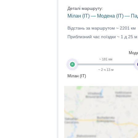
Деталі маршруту:
Мілан (IT) — Модена (IT) — Па
Відстань за маршрутом ~
2201 км
Приблизний час поїздки ~
1 д 25 м
Моде
~ 181 км
A
~ 2 ч 13 м
Мілан (IT)