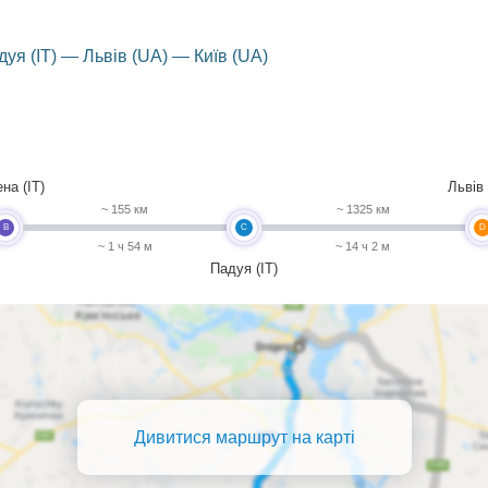
дуя (IT) — Львів (UA) — Київ (UA)
на (IT)
Львів
~ 155 км
~ 1325 км
B
C
D
~ 1 ч 54 м
~ 14 ч 2 м
Падуя (IT)
Дивитися маршрут на карті