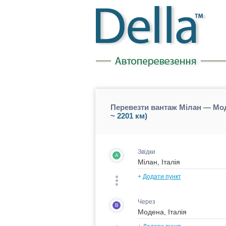
Перевезти вантаж Мілан — Мод
~ 2201 км)
Звідки
A
+
Додати пункт
Через
B