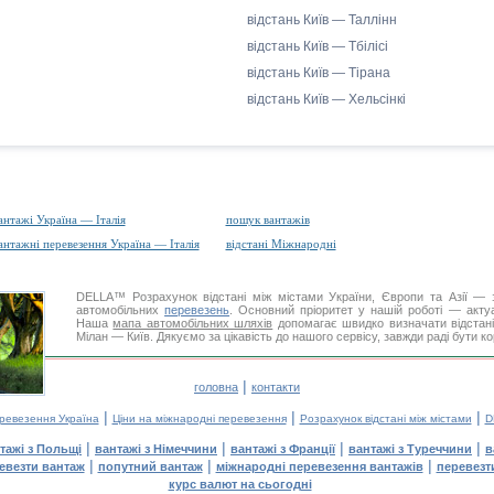
відстань Київ — Таллінн
відстань Київ — Тбілісі
відстань Київ — Тірана
відстань Київ — Хельсінкі
антажі Україна — Італія
пошук вантажів
антажні перевезення Україна — Італія
відстані Міжнародні
DELLA™
Розрахунок відстані
між містами України, Європи та Азії — з
автомобільних
перевезень
. Основний пріоритет у нашій роботі — актуал
Наша
мапа автомобільних шляхів
допомагає швидко визначати відстані 
Мілан — Київ. Дякуємо за цікавість до нашого сервісу, завжди раді бути к
|
головна
контакти
|
|
|
еревезення Україна
Ціни на міжнародні перевезення
Розрахунок відстані між містами
D
|
|
|
|
тажі з Польщі
вантажі з Німеччини
вантажі з Франції
вантажі з Туреччини
в
|
|
|
евезти вантаж
попутний вантаж
міжнародні перевезення вантажів
перевезт
курс валют на сьогодні