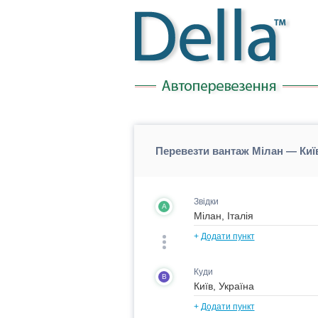
Перевезти вантаж Мілан — Київ
Звідки
A
+
Додати пункт
Куди
B
+
Додати пункт