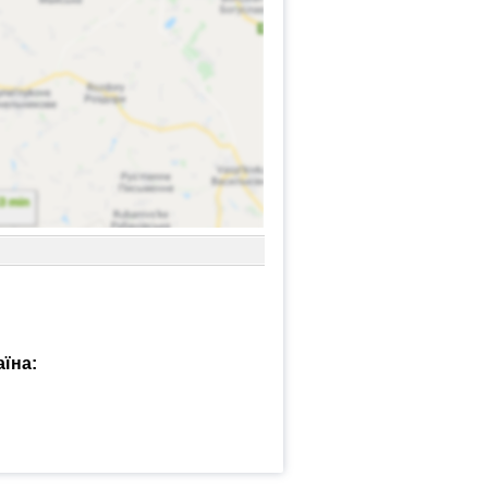
аїна: