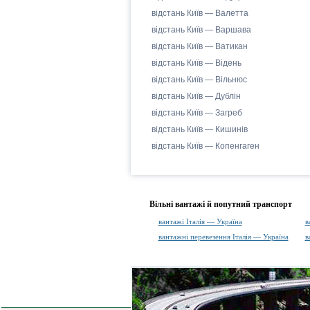
відстань Київ — Валетта
відстань Київ — Варшава
відстань Київ — Ватикан
відстань Київ — Відень
відстань Київ — Вільнюс
відстань Київ — Дублін
відстань Київ — Загреб
відстань Київ — Кишинів
відстань Київ — Копенгаген
Вільні вантажі й попутний транспорт
вантажі Італія — Україна
в
вантажні перевезення Італія — Україна
в