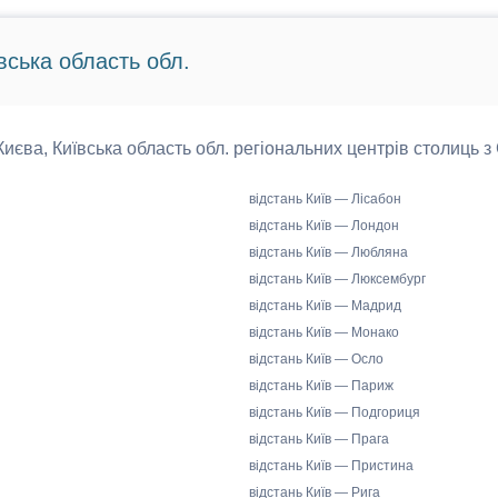
вська область обл.
 Києва, Київська область обл. регіональних центрів столиць з
відстань Київ — Лісабон
відстань Київ — Лондон
відстань Київ — Любляна
відстань Київ — Люксембург
відстань Київ — Мадрид
відстань Київ — Монако
відстань Київ — Осло
відстань Київ — Париж
відстань Київ — Подгориця
відстань Київ — Прага
відстань Київ — Пристина
відстань Київ — Рига