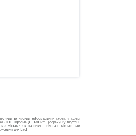
ручний та якісний інформаційний сервіс у сфері
ьність інформації і точність розрахунку відстані.
між містами, як, наприклад, відстань між містами
орисними для Вас!