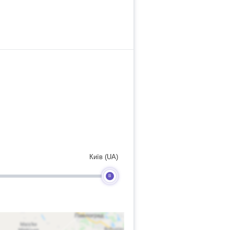
Київ (UA)
B