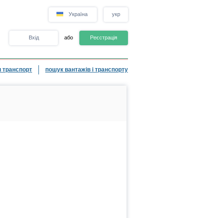
Україна
укр
Вхід
або
Реєстрація
 транспорт
пошук вантажів і транспорту