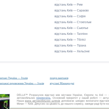
відстань Київ — Рим
відстань Київ — Сараєво
відстань Київ — Софія
відстань Київ — Стокгольм
відстань Київ — Ськопье
відстань Київ — Таллінн
відстань Київ — Тбілісі
відстань Київ — Тірана
відстань Київ — Хельсінкі
антажі Україна — Італія
пошук вантажів
антажні перевезення Україна — Італія
відстані Міжнародні
DELLA™
Розрахунок відстані
між містами України, Європи та Азії — з
автомобільних
перевезень
. Основний пріоритет у нашій роботі — актуал
Наша
мапа автомобільних шляхів
допомагає швидко визначати відстані 
Мілан — Київ. Дякуємо за цікавість до нашого сервісу, завжди раді бути к