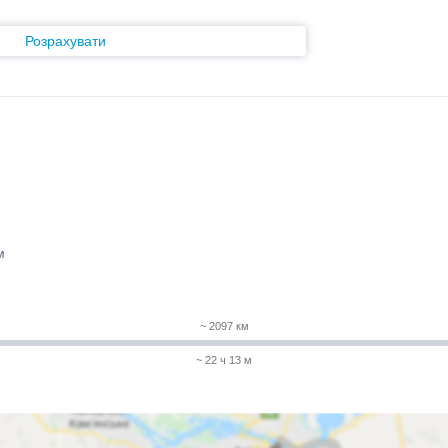
Розрахувати
м
~ 2097 км
~ 22 ч 13 м