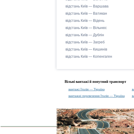
відстань Київ — Варшава
відстань Київ — Ватикан
відстань Київ — Відень
відстань Київ — Вільнюс
відстань Київ — Дублін
відстань Київ — Загреб
відстань Київ — Кишинів
відстань Київ — Копенгаген
Вільні вантажі й попутний транспорт
вантажі Італія — Україна
в
вантажні перевезення Італія — Україна
в