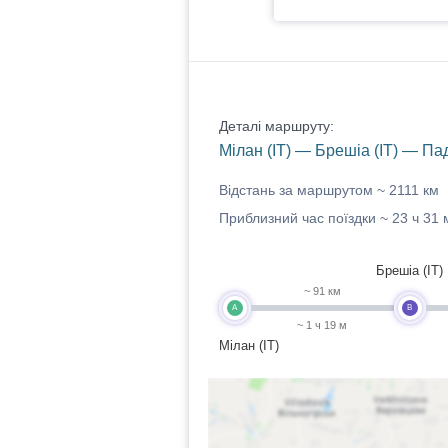
Деталі маршруту:
Мілан (IT) — Брешіа (IT) — Па
Відстань за маршрутом ~
2111 км
Приблизний час поїздки ~
23 ч 31 
Брешіа (IT)
~ 91 км
A
B
~ 1 ч 19 м
Мілан (IT)