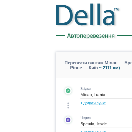
Перевезти вантаж Мілан — Бре
— Рівне — Київ
~ 2111 км)
Звідки
A
+
Додати пункт
Через
B