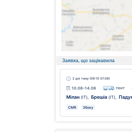
Заявка, що зацікавила
2 дні
тому (09:15 07.08)
тент
10.08–14.08
Мілан
Брешіа
Паду
(IT)
,
(IT)
,
CMR
Збоку