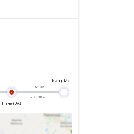
Київ (UA)
~ 328 км
E
undefined
~ 3 ч 38 м
Рівне (UA)