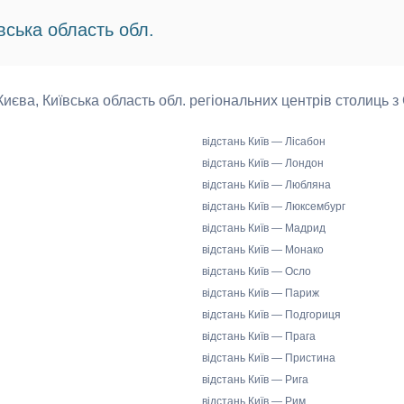
вська область обл.
 Києва, Київська область обл. регіональних центрів столиць з
відстань Київ — Лісабон
відстань Київ — Лондон
відстань Київ — Любляна
відстань Київ — Люксембург
відстань Київ — Мадрид
відстань Київ — Монако
відстань Київ — Осло
відстань Київ — Париж
відстань Київ — Подгориця
відстань Київ — Прага
відстань Київ — Пристина
відстань Київ — Рига
відстань Київ — Рим