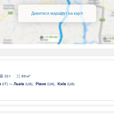
Дивитися маршрут на карті
22 т
86 м³
я
Львів
Рівне
Київ
(IT)
—
(UA)
,
(UA)
,
(UA)