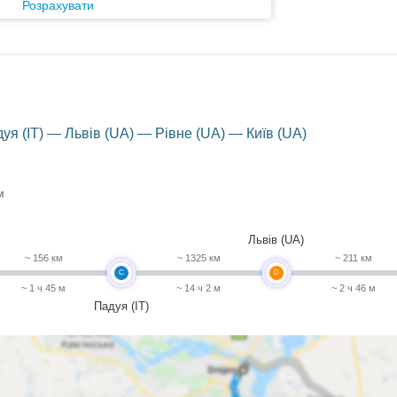
Розрахувати
дуя (IT) — Львів (UA) — Рівне (UA) — Київ (UA)
м
Львів (UA)
~ 156 км
~ 1325 км
~ 211 км
C
D
~ 1 ч 45 м
~ 14 ч 2 м
~ 2 ч 46 м
Падуя (IT)