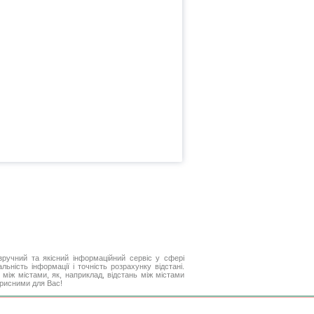
ручний та якісний інформаційний сервіс у сфері
ьність інформації і точність розрахунку відстані.
між містами, як, наприклад, відстань між містами
орисними для Вас!