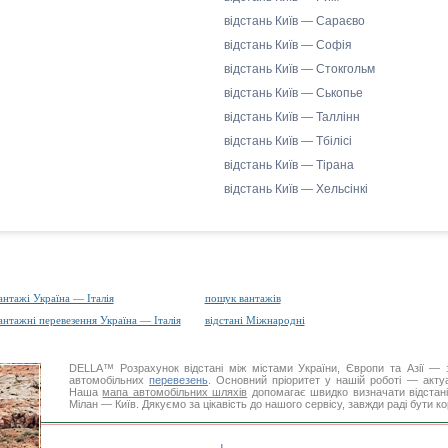
відстань Київ — Сараєво
відстань Київ — Софія
відстань Київ — Стокгольм
відстань Київ — Ськопье
відстань Київ — Таллінн
відстань Київ — Тбілісі
відстань Київ — Тірана
відстань Київ — Хельсінкі
антажі Україна — Італія
пошук вантажів
антажні перевезення Україна — Італія
відстані Міжнародні
DELLA™
Розрахунок відстані
між містами України, Європи та Азії — з
автомобільних
перевезень
. Основний пріоритет у нашій роботі — актуал
Наша
мапа автомобільних шляхів
допомагає швидко визначати відстані 
Мілан — Київ. Дякуємо за цікавість до нашого сервісу, завжди раді бути к