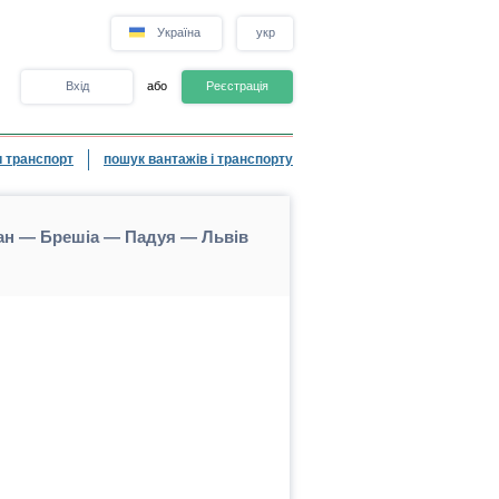
Україна
укр
Вхід
або
Реєстрація
 транспорт
пошук вантажів і транспорту
лан — Брешіа — Падуя — Львів