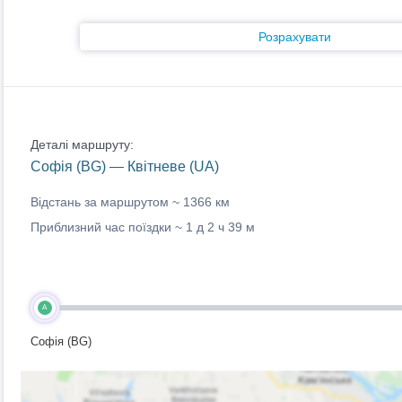
Розрахувати
Деталі маршруту:
Софія (BG) — Квітневе (UA)
Відстань за маршрутом ~
1366 км
Приблизний час поїздки ~
1 д 2 ч 39 м
A
Софія (BG)