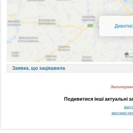
Дивитис
Заявка, що зацікавила
Запитуван
Подивитися інші актуальні з
вант
вантажні пе