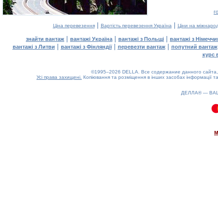
г
|
|
Ціна перевезення
Вартість перевезення Україна
Ціни на міжнаро
|
|
|
знайти вантаж
вантажі Україна
вантажі з Польщі
вантажі з Німечч
|
|
|
вантажі з Литви
вантажі з Фінляндії
перевезти вантаж
попутний вантаж
курс 
©1995–2026 DELLA. Все содержание данного сайта, 
Усі права захищені.
Копіювання та розміщення в інших засобах інформації та
ДЕЛЛА® —
ВА
0.11(aws4)
070826-00:19:59
м