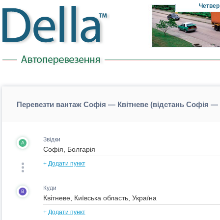
Четвер
Перевезти вантаж Софія — Квітневе (відстань Софія — 
Звідки
A
+
Додати пункт
Куди
B
+
Додати пункт