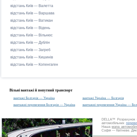
відстань Київ — Валетта
відстань Київ — Варшава
відстань Київ — Ватикан
відстань Київ — Відень
відстань Київ — Вільнюс
відстань Київ — Дублін
відстань Київ — Загреб
відстань Київ — Кишинів
відстань Київ — Копенгаген
Вільні вантажі й попутний транспорт
вантажі Болгарія — Україна
вантажі Україна — Болгарія
вантажні перевезення Болгарія — Україна
вантажні перевезення Україна — Бол
DELLA™
Розрахунок 
автомобільних
переве
Наша
мапа автомобіл
Софія — Квітневе. Дяк