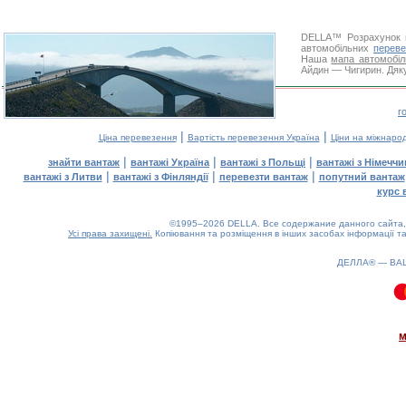
DELLA™
Розрахунок 
автомобільних
переве
Наша
мапа автомобіл
Айдин — Чигирин. Дяку
г
|
|
Ціна перевезення
Вартість перевезення Україна
Ціни на міжнаро
|
|
|
знайти вантаж
вантажі Україна
вантажі з Польщі
вантажі з Німечч
|
|
|
вантажі з Литви
вантажі з Фінляндії
перевезти вантаж
попутний вантаж
курс 
©1995–2026 DELLA. Все содержание данного сайта, 
Усі права захищені.
Копіювання та розміщення в інших засобах інформації та
ДЕЛЛА® —
ВА
0.11(aws2)
070826-07:49:45
м