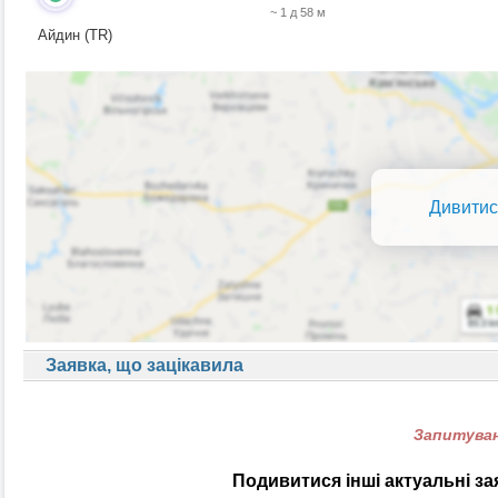
~ 1 д 58 м
Айдин (TR)
Дивитис
Заявка, що зацікавила
Запитуван
Подивитися інші актуальні з