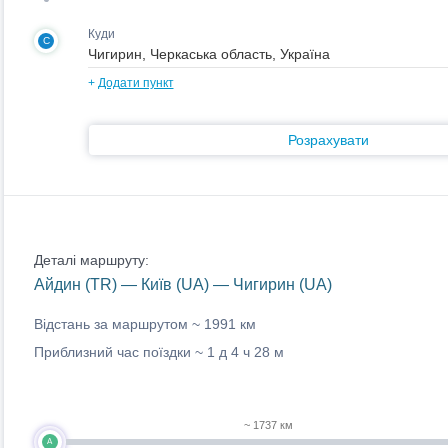
Куди
C
+
Додати пункт
Розрахувати
Деталі маршруту:
Айдин (TR) — Київ (UA) — Чигирин (UA)
Відстань за маршрутом ~
1991 км
Приблизний час поїздки ~
1 д 4 ч 28 м
~ 1737 км
A