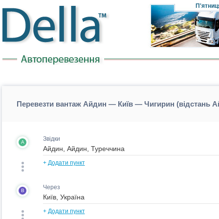
П'ятниц
Перевезти вантаж Айдин — Київ — Чигирин (відстань 
Звідки
A
+
Додати пункт
Через
B
+
Додати пункт