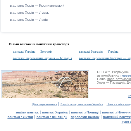
відстань Хорів — Кропивницький
відстань Хорів — Луцьк
відстань Хорів — Львів
Вільні вантажі й попутний транспорт
вантажі Україна — Болгарія
вантажі Болгарія — Україна
вантажні перевезення Україна — Болгарія
вантажні перевезення Болгарія — Ук
DELLA™
Розрахунок 
автомобільних
переве
Наша
мапа автомобіл
Хорів — Пазарджік. Дя
г
|
|
Ціна перевезення
Вартість перевезення Україна
Ціни на міжнаро
|
|
|
знайти вантаж
вантажі Україна
вантажі з Польщі
вантажі з Німечч
|
|
|
вантажі з Литви
вантажі з Фінляндії
перевезти вантаж
попутний вантаж
курс 