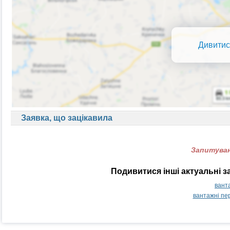
Дивитис
Заявка, що зацікавила
Запитуван
Подивитися інші актуальні з
вант
вантажні пе