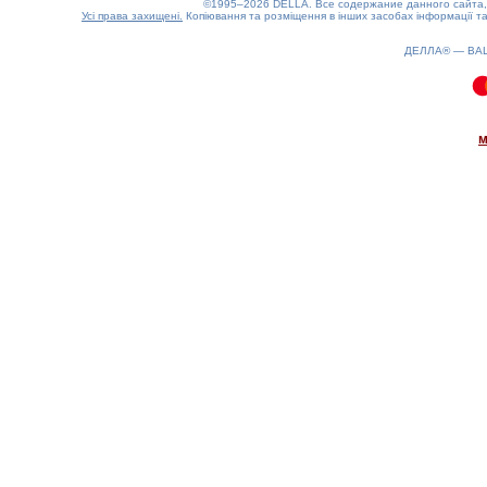
©1995–2026 DELLA. Все содержание данного сайта, 
Усі права захищені.
Копіювання та розміщення в інших засобах інформації та
ДЕЛЛА® —
ВА
0.12(aws3)
100826-17:18:40
м