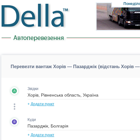
Понеділ
Перевезти вантаж Хорів — Пазарджік (відстань Хорів —
Звідки
A
+
Додати пункт
Куди
B
+
Додати пункт