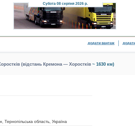
Субота
08 серпня 2026 р.
додати вантаж
додати
оростків (відстань Кремона — Хоростків
~ 1630 км)