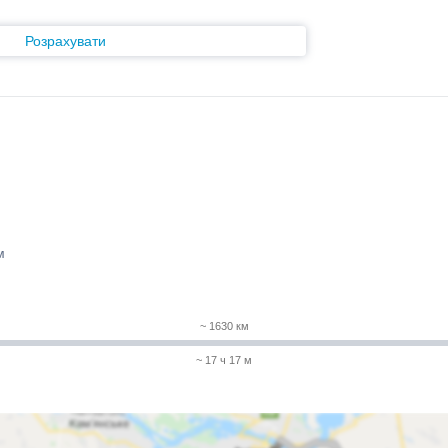
Розрахувати
м
~ 1630 км
~ 17 ч 17 м