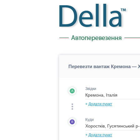
Перевезти вантаж Кремона — Х
Звідки
A
+
Додати пункт
Куди
B
+
Додати пункт