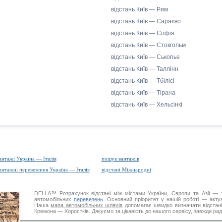
відстань Київ — Рим
відстань Київ — Сараєво
відстань Київ — Софія
відстань Київ — Стокгольм
відстань Київ — Ськопье
відстань Київ — Таллінн
відстань Київ — Тбілісі
відстань Київ — Тірана
відстань Київ — Хельсінкі
антажі Україна — Італія
пошук вантажів
антажні перевезення Україна — Італія
відстані Міжнародні
DELLA™
Розрахунок відстані
між містами України, Європи та Азії — з
автомобільних
перевезень
. Основний пріоритет у нашій роботі — актуал
Наша
мапа автомобільних шляхів
допомагає швидко визначати відстані 
Кремона — Хоростків. Дякуємо за цікавість до нашого сервісу, завжди рад