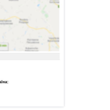
аїна: