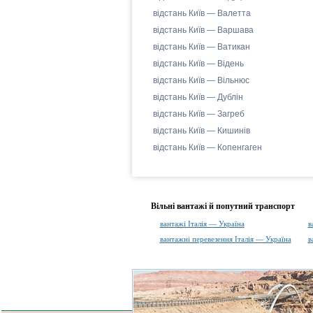
відстань Київ — Валетта
відстань Київ — Варшава
відстань Київ — Ватикан
відстань Київ — Відень
відстань Київ — Вільнюс
відстань Київ — Дублін
відстань Київ — Загреб
відстань Київ — Кишинів
відстань Київ — Копенгаген
Вільні вантажі й попутний транспорт
вантажі Італія — Україна
в
вантажні перевезення Італія — Україна
в