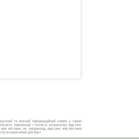
ручний та якісний інформаційний сервіс у сфері
ьність інформації і точність розрахунку відстані.
між містами, як, наприклад, відстань між містами
і бути корисними для Вас!