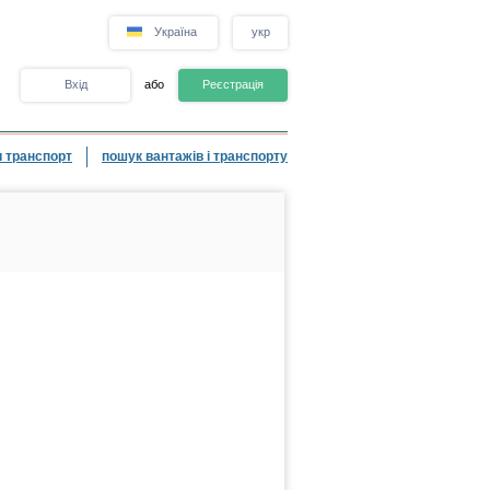
Україна
укр
Вхід
або
Реєстрація
 транспорт
пошук вантажів і транспорту