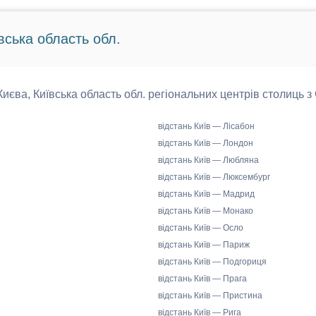
вська область обл.
 Києва, Київська область обл. регіональних центрів столиць з
відстань Київ — Лісабон
відстань Київ — Лондон
відстань Київ — Любляна
відстань Київ — Люксембург
відстань Київ — Мадрид
відстань Київ — Монако
відстань Київ — Осло
відстань Київ — Париж
відстань Київ — Подгориця
відстань Київ — Прага
відстань Київ — Пристина
відстань Київ — Рига