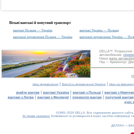
Вільні вантажі й попутний транспорт
вантажі Польща — Україна
вантажі Україна — Польща
вантажні перевезення Польща — Україна
вантажні перевезення Україна — Пол
DELLA™
Розрахунок 
автомобільних
переве
Наша
мапа автомобіл
Піш — Кременчук. Дяку
г
|
|
Ціна перевезення
Вартість перевезення Україна
Ціни на міжнаро
|
|
|
знайти вантаж
вантажі Україна
вантажі з Польщі
вантажі з Німечч
|
|
|
вантажі з Литви
вантажі з Фінляндії
перевезти вантаж
попутний вантаж
курс 
©1995–2026 DELLA. Все содержание данного сайта, 
Усі права захищені.
Копіювання та розміщення в інших засобах інформації та
ДЕЛЛА® —
ВА
0.1(aws2)
090826-18:54:10