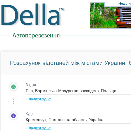
Неділя
Розрахунок відстаней між містами України, Є
Звідки
A
+
Додати пункт
Куди
B
+
Додати пункт