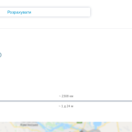
Розрахувати
)
~ 2308 км
~ 1 д 24 м