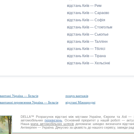
відстань Київ — Рим
відстань Київ — Сараєво
відстань Київ — Софія
відстань Київ — Стокгольм
відстань Київ — Ськопье
відстань Київ — Таллінн
відстань Київ — Тбілісі
відстань Київ — Тірана
відстань Київ — Хельсінкі
вантажі Україна — Бельгія
пошук вантажів
вантажні перевезення Україна — Бельгія
відстані Міжнародні
DELLA™
Розрахунок відстані
між містами України, Європи та Азії — з
автомобільних
перевезень
. Основний пріоритет у нашій роботі — актуал
Наша
мапа автомобільних шляхів
допомагає швидко визначати відстані 
Антверпен — Україна. Дякуємо за цікавість до нашого сервісу, завжди рад