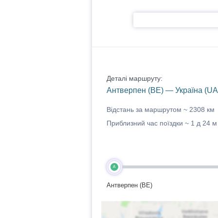
Деталі маршруту:
Антверпен (BE) — Україна (UA
Відстань за маршрутом ~
2308 км
Приблизний час поїздки ~
1 д 24 м
A
Антверпен (BE)