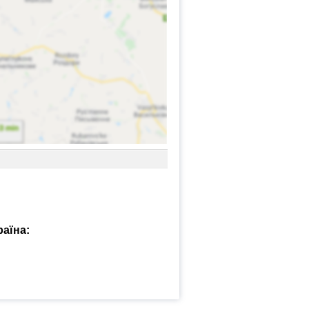
раїна: