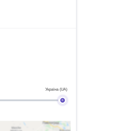
Україна (UA)
B