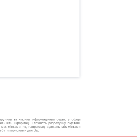
ручний та якісний інформаційний сервіс у сфері
ьність інформації і точність розрахунку відстані.
між містами, як, наприклад, відстань між містами
і бути корисними для Вас!