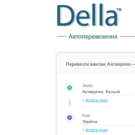
Перевезти вантаж Антверпен —
Звідки
A
+
Додати пункт
Куди
B
+
Додати пункт