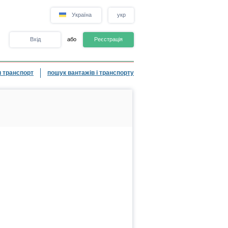
Україна
укр
Вхід
або
Реєстрація
 транспорт
пошук вантажів і транспорту