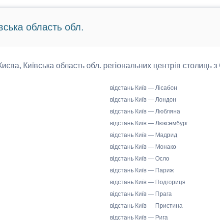
вська область обл.
 Києва, Київська область обл. регіональних центрів столиць з
відстань Київ — Лісабон
відстань Київ — Лондон
відстань Київ — Любляна
відстань Київ — Люксембург
відстань Київ — Мадрид
відстань Київ — Монако
відстань Київ — Осло
відстань Київ — Париж
відстань Київ — Подгориця
відстань Київ — Прага
відстань Київ — Пристина
відстань Київ — Рига