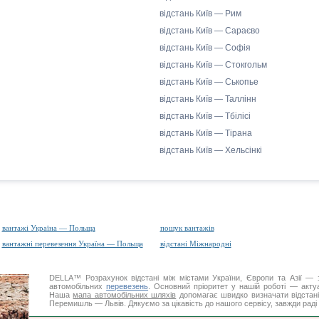
відстань Київ — Рим
відстань Київ — Сараєво
відстань Київ — Софія
відстань Київ — Стокгольм
відстань Київ — Ськопье
відстань Київ — Таллінн
відстань Київ — Тбілісі
відстань Київ — Тірана
відстань Київ — Хельсінкі
вантажі Україна — Польща
пошук вантажів
вантажні перевезення Україна — Польща
відстані Міжнародні
DELLA™
Розрахунок відстані
між містами України, Європи та Азії — з
автомобільних
перевезень
. Основний пріоритет у нашій роботі — актуал
Наша
мапа автомобільних шляхів
допомагає швидко визначати відстані 
Перемишль — Львів. Дякуємо за цікавість до нашого сервісу, завжди раді