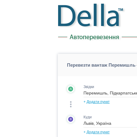
Перевезти вантаж Перемишль 
Звідки
A
+
Додати пункт
Куди
B
+
Додати пункт