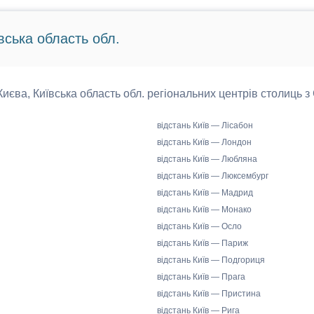
вська область обл.
 Києва, Київська область обл. регіональних центрів столиць з
відстань Київ — Лісабон
відстань Київ — Лондон
відстань Київ — Любляна
відстань Київ — Люксембург
відстань Київ — Мадрид
відстань Київ — Монако
відстань Київ — Осло
відстань Київ — Париж
відстань Київ — Подгориця
відстань Київ — Прага
відстань Київ — Пристина
відстань Київ — Рига