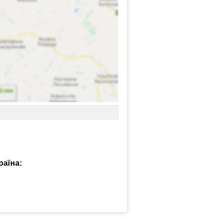
раїна: