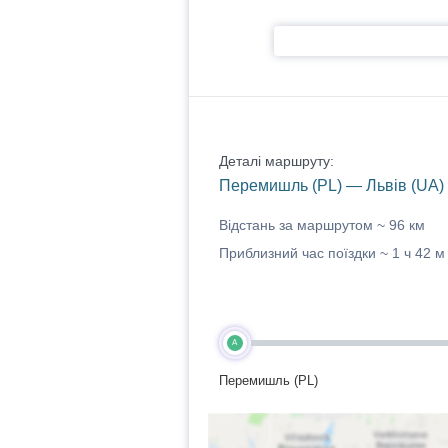
Деталі маршруту:
Перемишль (PL) — Львів (UA)
Відстань за маршрутом ~
96 км
Приблизний час поїздки ~
1 ч 42 м
A
Перемишль (PL)