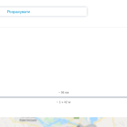
Розрахувати
~ 96 км
~ 1 ч 42 м