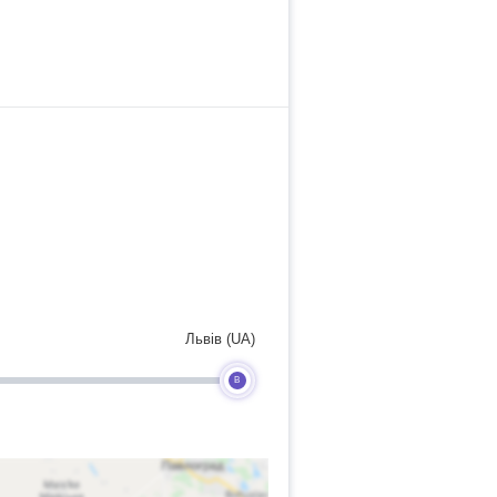
Львів (UA)
B