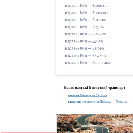
відстань Київ — Валетта
відстань Київ — Варшава
відстань Київ — Ватикан
відстань Київ — Відень
відстань Київ — Вільнюс
відстань Київ — Дублін
відстань Київ — Загреб
відстань Київ — Кишинів
відстань Київ — Копенгаген
Вільні вантажі й попутний транспорт
вантажі Польща — Україна
вантажні перевезення Польща — Україна