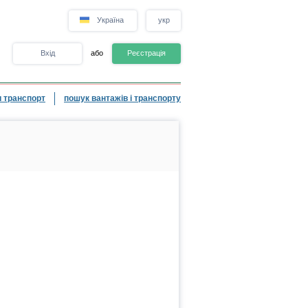
Україна
укр
Вхід
або
Реєстрація
 транспорт
пошук вантажів і транспорту