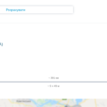
Розрахувати
A)
~ 391 км
~ 5 ч 49 м