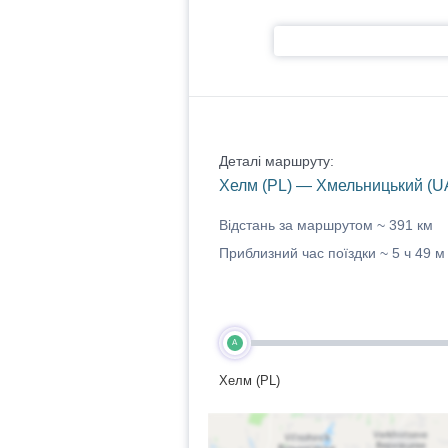
Деталі маршруту:
Хелм (PL) — Хмельницький (U
Відстань за маршрутом ~
391 км
Приблизний час поїздки ~
5 ч 49 м
A
Хелм (PL)