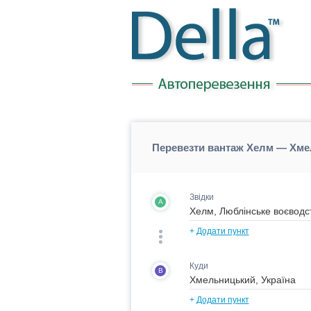
Перевезти вантаж Хелм — Хме
Звідки
A
+
Додати пункт
Куди
B
+
Додати пункт