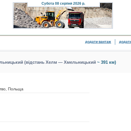
Субота
08 серпня 2026 р.
додати вантаж
додати
льницький (відстань Хелм — Хмельницький
~ 391 км)