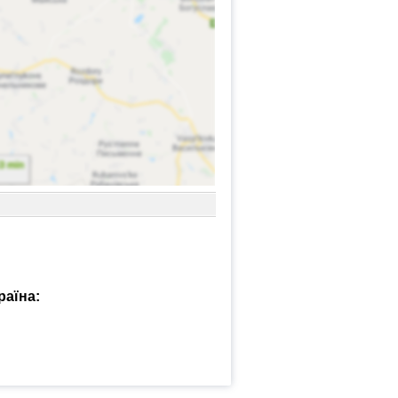
раїна: