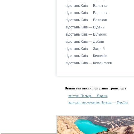
відстань Київ — Валетта
відстань Київ — Варшава
відстань Київ — Ватикан
відстань Київ — Відень
відстань Київ — Вільнюс
відстань Київ — Дублін
відстань Київ — Загреб
відстань Київ — Кишинів
відстань Київ — Копенгаген
Вільні вантажі й попутний транспорт
вантажі Польща — Україна
вантажні перевезення Польща — Україна