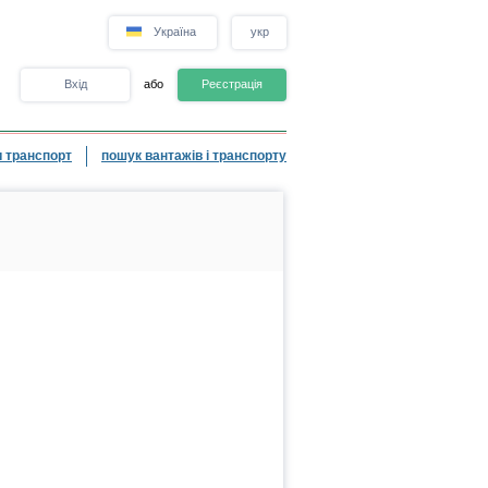
Україна
укр
Вхід
або
Реєстрація
 транспорт
пошук вантажів і транспорту