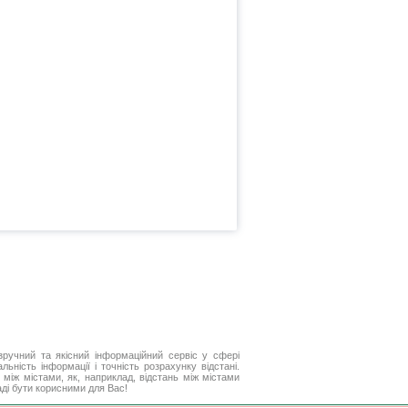
ручний та якісний інформаційний сервіс у сфері
ьність інформації і точність розрахунку відстані.
між містами, як, наприклад, відстань між містами
ді бути корисними для Вас!