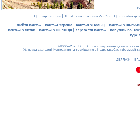
г
|
|
Ціна перевезення
Вартість перевезення Україна
Ціни на міжнаро
|
|
|
знайти вантаж
вантажі Україна
вантажі з Польщі
вантажі з Німечч
|
|
|
вантажі з Литви
вантажі з Фінляндії
перевезти вантаж
попутний вантаж
курс 
©1995–2026 DELLA. Все содержание данного сайта, 
Усі права захищені.
Копіювання та розміщення в інших засобах інформації та
ДЕЛЛА® —
ВА
0.1(aws2)
080826-01:53:48
м