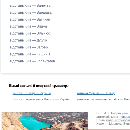
відстань Київ — Валетта
відстань Київ — Варшава
відстань Київ — Ватикан
відстань Київ — Відень
відстань Київ — Вільнюс
відстань Київ — Дублін
відстань Київ — Загреб
відстань Київ — Кишинів
відстань Київ — Копенгаген
Вільні вантажі й попутний транспорт
вантажі Польща — Україна
вантажі Україна — Польща
вантажні перевезення Польща — Україна
вантажні перевезення Україна — Пол
DELLA™
Розрахунок 
автомобільних
переве
Наша
мапа автомобіл
Хелм — Медвеже Вушко.