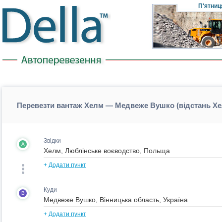
П'ятниц
Перевезти вантаж Хелм — Медвеже Вушко (відстань 
Звідки
A
+
Додати пункт
Куди
B
+
Додати пункт