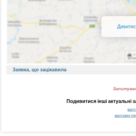
Дивитис
Заявка, що зацікавила
Запитуван
Подивитися інші актуальні 
вант
вантажні п