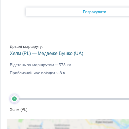
Розрахувати
Деталі маршруту:
Хелм (PL) — Медвеже Вушко (UA)
Відстань за маршрутом ~
578 км
Приблизний час поїздки ~
8 ч
A
Хелм (PL)