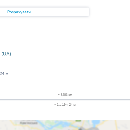
Розрахувати
 (UA)
 24 м
~ 3283 км
~ 1 д 19 ч 24 м