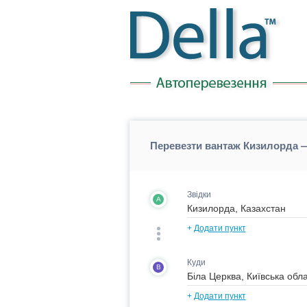
Перевезти вантаж Кизилорда —
Звідки
A
+
Додати пункт
Куди
B
+
Додати пункт