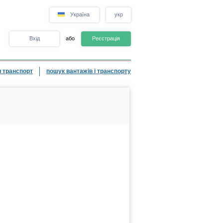
Україна
укр
Вхід
або
Реєстрація
 транспорт
пошук вантажів і транспорту