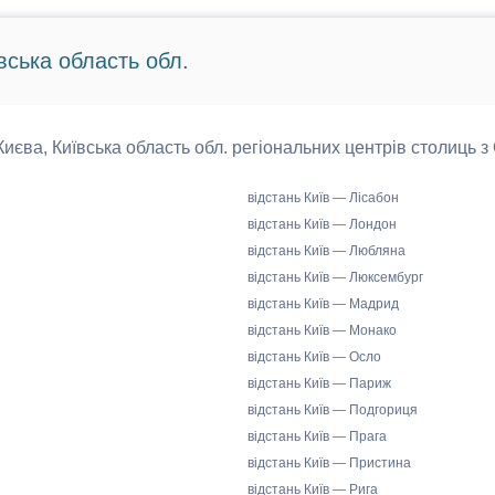
вська область обл.
 Києва, Київська область обл. регіональних центрів столиць з
відстань Київ — Лісабон
відстань Київ — Лондон
відстань Київ — Любляна
відстань Київ — Люксембург
відстань Київ — Мадрид
відстань Київ — Монако
відстань Київ — Осло
відстань Київ — Париж
відстань Київ — Подгориця
відстань Київ — Прага
відстань Київ — Пристина
відстань Київ — Рига