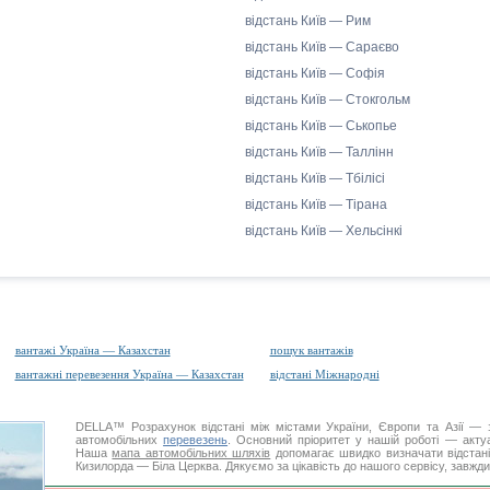
відстань Київ — Рим
відстань Київ — Сараєво
відстань Київ — Софія
відстань Київ — Стокгольм
відстань Київ — Ськопье
відстань Київ — Таллінн
відстань Київ — Тбілісі
відстань Київ — Тірана
відстань Київ — Хельсінкі
вантажі Україна — Казахстан
пошук вантажів
вантажні перевезення Україна — Казахстан
відстані Міжнародні
DELLA™
Розрахунок відстані
між містами України, Європи та Азії — з
автомобільних
перевезень
. Основний пріоритет у нашій роботі — актуал
Наша
мапа автомобільних шляхів
допомагає швидко визначати відстані 
Кизилорда — Біла Церква. Дякуємо за цікавість до нашого сервісу, завжди