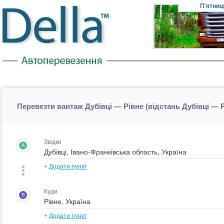
П'ятниц
Перевезти вантаж Дубівці — Рівне (відстань Дубівці — 
Звідки
A
+
Додати пункт
Куди
B
+
Додати пункт