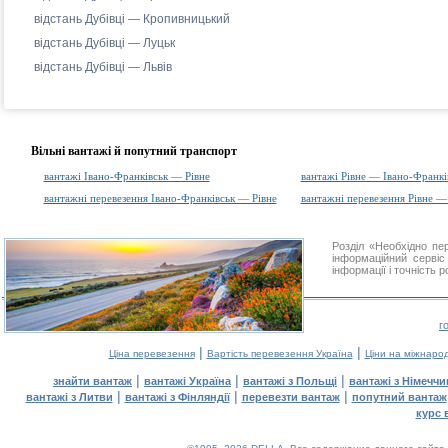
відстань Дубівці — Кропивницький
відстань Дубівці — Луцьк
відстань Дубівці — Львів
Вільні вантажі й попутний транспорт
вантажі Івано-Франківськ — Рівне
вантажі Рівне — Івано-Франкі
вантажні перевезення Івано-Франківськ — Рівне
вантажні перевезення Рівне —
Розділ «Необхідно п
інформаційний серві
інформації і точність 
г
|
|
Ціна перевезення
Вартість перевезення Україна
Ціни на міжнаро
|
|
|
знайти вантаж
вантажі Україна
вантажі з Польщі
вантажі з Німечч
|
|
|
вантажі з Литви
вантажі з Фінляндії
перевезти вантаж
попутний вантаж
курс 