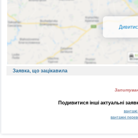
Дивитис
Заявка, що зацікавила
Запитуван
Подивитися інші актуальні заяв
вантажі
вантажні перев