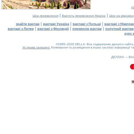
г
|
|
Ціна перевезення
Вартість перевезення Україна
Ціни на міжнаро
|
|
|
знайти вантаж
вантажі Україна
вантажі з Польщі
вантажі з Німечч
|
|
|
вантажі з Литви
вантажі з Фінляндії
перевезти вантаж
попутний вантаж
курс 
©1995–2026 DELLA. Все содержание данного сайта, 
Усі права захищені.
Копіювання та розміщення в інших засобах інформації та
ДЕЛЛА® —
ВА
0.1(aws3)
070826-17:58:29
м