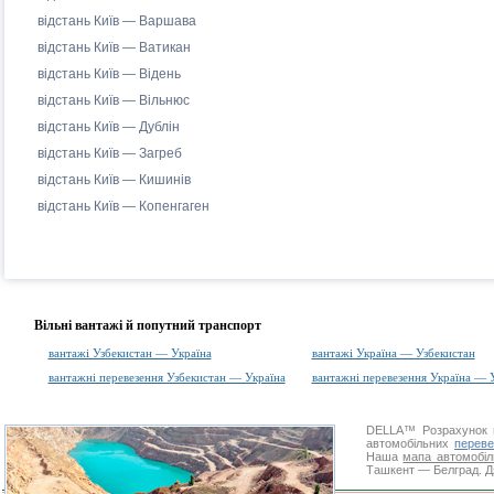
відстань Київ — Варшава
відстань Київ — Ватикан
відстань Київ — Відень
відстань Київ — Вільнюс
відстань Київ — Дублін
відстань Київ — Загреб
відстань Київ — Кишинів
відстань Київ — Копенгаген
Вільні вантажі й попутний транспорт
вантажі Узбекистан — Україна
вантажі Україна — Узбекистан
вантажні перевезення Узбекистан — Україна
вантажні перевезення Україна — 
DELLA™
Розрахунок 
автомобільних
переве
Наша
мапа автомобіл
Ташкент — Белград. Дя