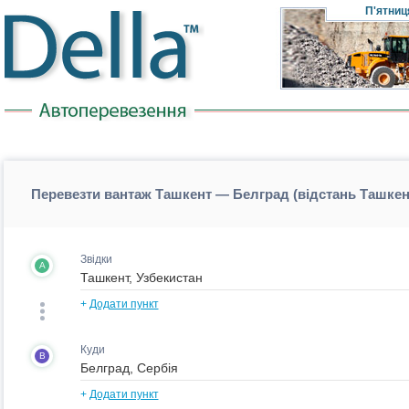
П'ятниц
Перевезти вантаж Ташкент — Белград (відстань Ташке
Звідки
A
+
Додати пункт
Куди
B
+
Додати пункт