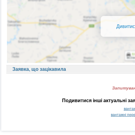
Дивитис
Заявка, що зацікавила
Запитуван
Подивитися інші актуальні за
вантаж
вантажні пер