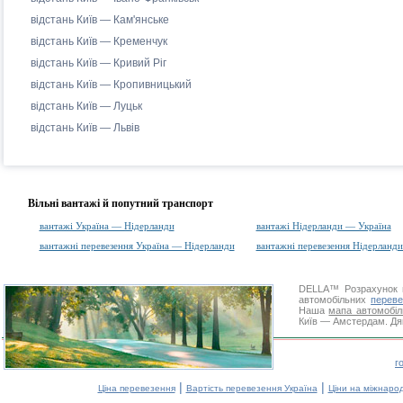
відстань Київ — Кам'янське
відстань Київ — Кременчук
відстань Київ — Кривий Ріг
відстань Київ — Кропивницький
відстань Київ — Луцьк
відстань Київ — Львів
Вільні вантажі й попутний транспорт
вантажі Україна — Нідерланди
вантажі Нідерланди — Україна
вантажні перевезення Україна — Нідерланди
вантажні перевезення Нідерланд
DELLA™
Розрахунок 
автомобільних
переве
Наша
мапа автомобіл
Київ — Амстердам. Дяк
г
|
|
Ціна перевезення
Вартість перевезення Україна
Ціни на міжнаро