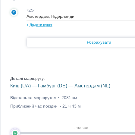
Куди
C
+
Додати пункт
Розрахувати
Деталі маршруту:
Київ (UA) — Гамбург (DE) — Амстердам (NL)
Відстань за маршрутом ~
2081 км
Приблизний час поїздки ~
21 ч 43 м
~ 1616 км
A