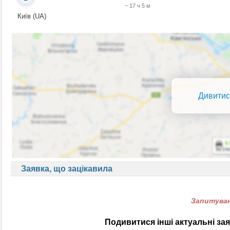
~ 17 ч 5 м
Київ (UA)
Дивитис
Заявка, що зацікавила
Запитуван
Подивитися інші актуальні за