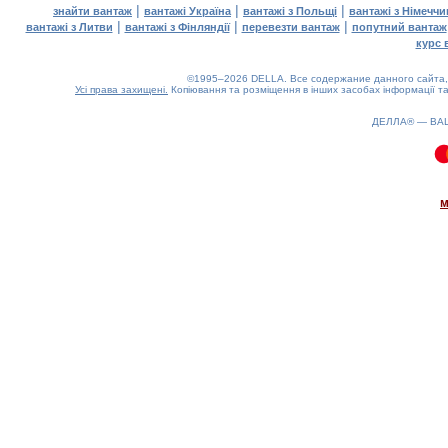
|
|
|
знайти вантаж
вантажі Україна
вантажі з Польщі
вантажі з Німечч
|
|
|
вантажі з Литви
вантажі з Фінляндії
перевезти вантаж
попутний вантаж
курс 
©1995–2026 DELLA. Все содержание данного сайта, 
Усі права захищені.
Копіювання та розміщення в інших засобах інформації та
ДЕЛЛА® —
ВА
0.1(aws3)
080826-15:07:58
м