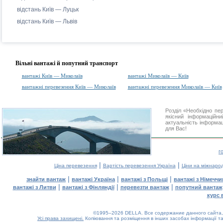
відстань Київ — Луцьк
відстань Київ — Львів
Вільні вантажі й попутний транспорт
вантажі Київ — Миколаїв
вантажі Миколаїв — Київ
вантажні перевезення Київ — Миколаїв
вантажні перевезення Миколаїв — Київ
Розділ «Необхідно пе
якісний інформаційн
актуальність інформаці
для Вас!
г
|
|
Ціна перевезення
Вартість перевезення Україна
Ціни на міжнаро
|
|
|
знайти вантаж
вантажі Україна
вантажі з Польщі
вантажі з Німечч
|
|
|
вантажі з Литви
вантажі з Фінляндії
перевезти вантаж
попутний вантаж
курс 
©1995–2026 DELLA. Все содержание данного сайта, 
Усі права захищені.
Копіювання та розміщення в інших засобах інформації та