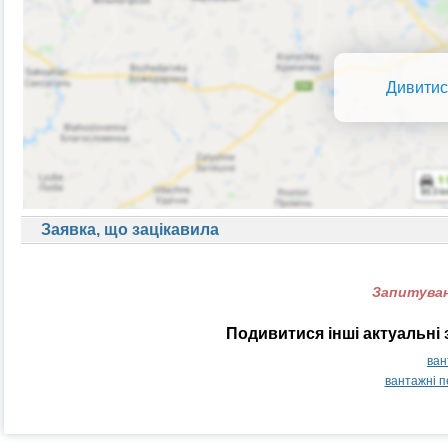
Дивитис
Заявка, що зацікавила
Запитуван
Подивитися інші актуальні
ван
вантажні п