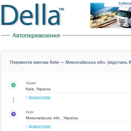
Субота
Перевезти вантаж Київ — Миколаївська обл. (відстань 
Звідки
A
+
Додати пункт
Куди
B
+
Додати пункт