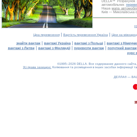
DELLA™
Розрахунок 
автомобільних
переве
Наша
мапа автомобіл
Київ — Миколаївська о
г
|
|
Ціна перевезення
Вартість перевезення Україна
Ціни на міжнаро
|
|
|
знайти вантаж
вантажі Україна
вантажі з Польщі
вантажі з Німечч
|
|
|
вантажі з Литви
вантажі з Фінляндії
перевезти вантаж
попутний вантаж
курс 
©1995–2026 DELLA. Все содержание данного сайта, 
Усі права захищені.
Копіювання та розміщення в інших засобах інформації та
ДЕЛЛА® —
ВА
0.08(aws4)
080826-10:05:50
м