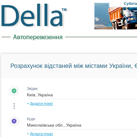
Субота
Розрахунок відстаней між містами України, Є
Звідки
A
+
Додати пункт
Куди
B
+
Додати пункт