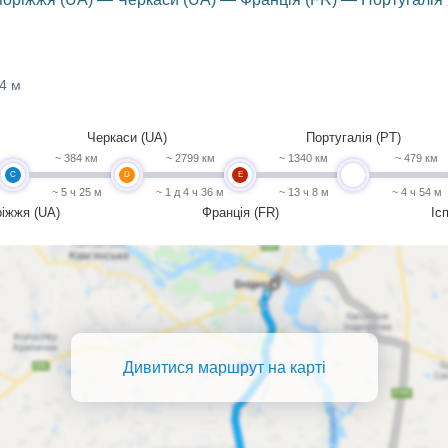
44 м
Черкаси (UA)
Португалія (PT)
~ 384 км
~ 2799 км
~ 1340 км
~ 479 км
C
D
E
undefined
~ 5 ч 25 м
~ 1 д 4 ч 36 м
~ 13 ч 8 м
~ 4 ч 54 м
іжжя (UA)
Франція (FR)
Іс
Дивитися маршрут на карті