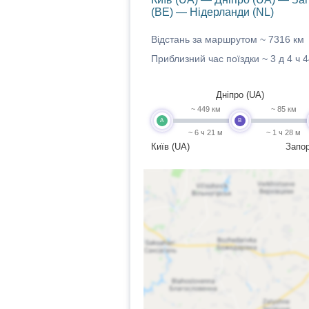
(BE) — Нідерланди (NL)
Відстань за маршрутом ~
7316 км
Приблизний час поїздки ~
3 д 4 ч 
Дніпро (UA)
~ 449 км
~ 85 км
A
B
~ 6 ч 21 м
~ 1 ч 28 м
Київ (UA)
Запор