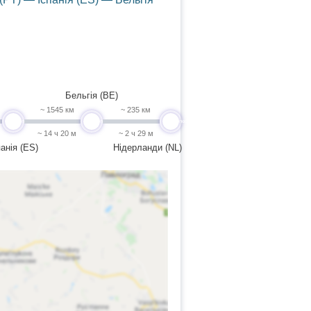
Бельгія (BE)
~ 1545 км
~ 235 км
undefined
undefined
undefined
~ 14 ч 20 м
~ 2 ч 29 м
панія (ES)
Нідерланди (NL)