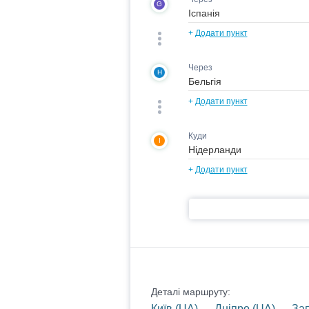
G
+
Додати пункт
Через
H
+
Додати пункт
Куди
I
+
Додати пункт
Деталі маршруту:
Київ (UA) — Дніпро (UA) — За