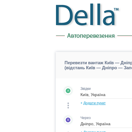
Перевезти вантаж Київ — Дніп
(відстань Київ — Дніпро — За
Звідки
A
+
Додати пункт
Через
B