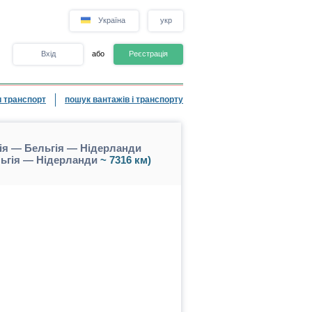
Україна
укр
Вхід
або
Реєстрація
 транспорт
пошук вантажів і транспорту
ія — Бельгія — Нідерланди
льгія — Нідерланди
~ 7316 км)