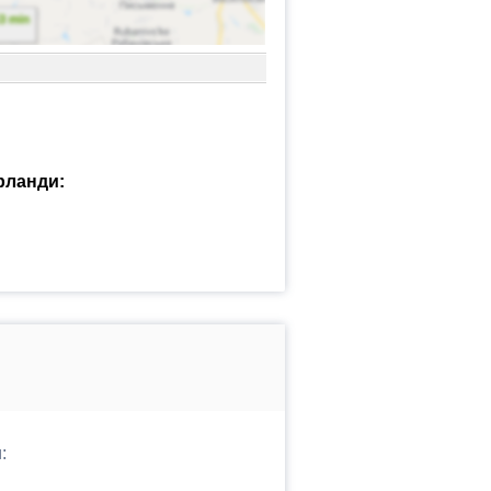
рланди:
: