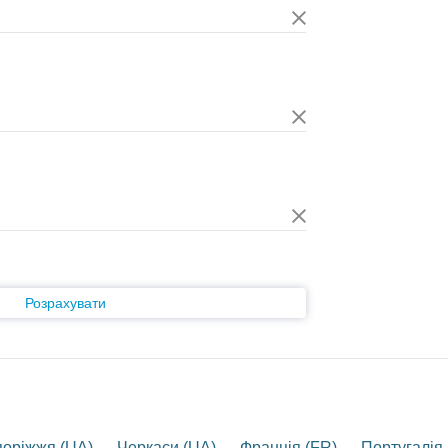
Розрахувати
поріжжя (UA) — Черкаси (UA) — Франція (FR) — Португалія (