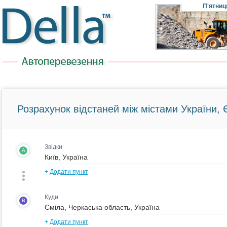
П'ятниц
Розрахунок відстаней між містами України, Є
Звідки
A
+
Додати пункт
Куди
B
+
Додати пункт