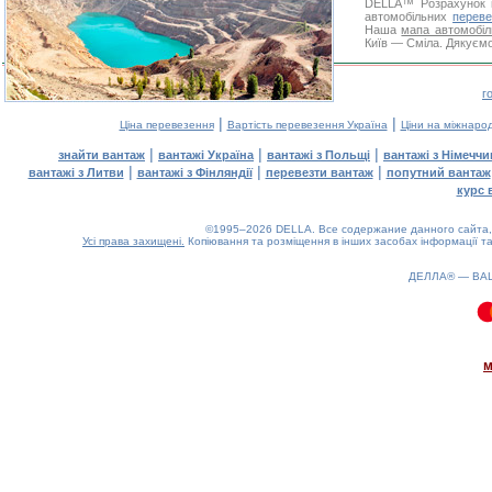
DELLA™
Розрахунок 
автомобільних
переве
Наша
мапа автомобіл
Київ — Сміла. Дякуємо 
г
|
|
Ціна перевезення
Вартість перевезення Україна
Ціни на міжнаро
|
|
|
знайти вантаж
вантажі Україна
вантажі з Польщі
вантажі з Німечч
|
|
|
вантажі з Литви
вантажі з Фінляндії
перевезти вантаж
попутний вантаж
курс 
©1995–2026 DELLA. Все содержание данного сайта, 
Усі права захищені.
Копіювання та розміщення в інших засобах інформації та
ДЕЛЛА® —
ВА
0.1(aws2)
070826-09:54:31
м