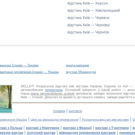
відстань Київ — Херсон
відстань Київ — Хмельницький
відстань Київ — Черкаси
відстань Київ — Чернівці
відстань Київ — Чернігів
вантажі Іспанія — Україна
пошук вантажів
вантажні перевезення Іспанія — Україна
відстані Міжнародні
DELLA™
Розрахунок відстані
між містами України, Європи та Азії — з
автомобільних
перевезень
. Основний пріоритет у нашій роботі — актуал
Наша
мапа автомобільних шляхів
допомагає швидко визначати відстані 
Київ — Іспанія. Дякуємо за цікавість до нашого сервісу, завжди раді бути
|
головна
контакти
|
|
|
еревезення Україна
Ціни на міжнародні перевезення
Розрахунок відстані між містами
D
|
|
|
|
тажі з Польщі
вантажі з Німеччини
вантажі з Франції
вантажі з Туреччини
в
|
|
|
евезти вантаж
попутний вантаж
міжнародні перевезення вантажів
перевезт