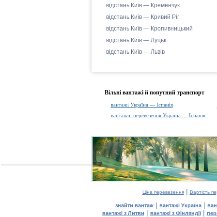
відстань Київ — Кременчук
відстань Київ — Кривий Ріг
відстань Київ — Кропивницький
відстань Київ — Луцьк
відстань Київ — Львів
Вільні вантажі й попутний транспорт
вантажі Україна — Іспанія
вантажні перевезення Україна — Іспанія
|
Ціна перевезення
Вартість п
|
|
знайти вантаж
вантажі Україна
ван
|
|
вантажі з Литви
вантажі з Фінляндії
пер