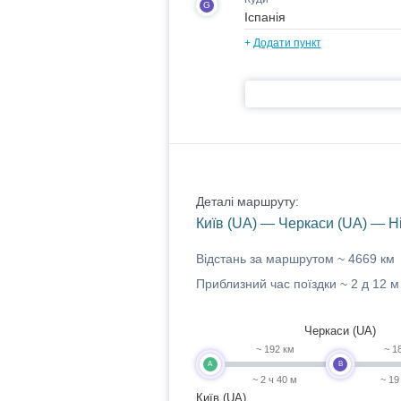
G
+
Додати пункт
Деталі маршруту:
Київ (UA) — Черкаси (UA) — Н
Відстань за маршрутом ~
4669 км
Приблизний час поїздки ~
2 д 12 м
Черкаси (UA)
~ 192 км
~ 1
A
B
~ 2 ч 40 м
~ 19
Київ (UA)