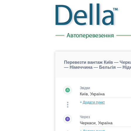
Перевезти вантаж Київ — Черк
— Німеччина — Бельгія — Нід
Звідки
A
+
Додати пункт
Через
B