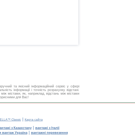
ручний та якісний інформаційний сервіс у сфері
ьність інформації і точність розрахунку відстані.
між містами, як, наприклад, відстань між містами
 корисними для Вас!
|
ELLA™ Classic
Карта сайта
|
антажі з Казахстану
вантажі з Італії
|
и вантаж Україна
вантажні перевезення