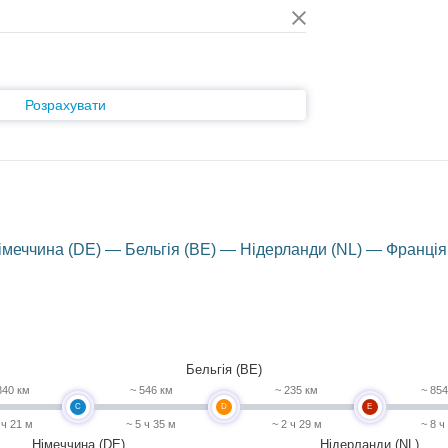
Розрахувати
імеччина (DE) — Бельгія (BE) — Нідерланди (NL) — Франція 
Бельгія (BE)
840 км
~ 546 км
~ 235 км
~ 85
C
D
E
 ч 21 м
~ 5 ч 35 м
~ 2 ч 29 м
~ 8 ч
Німеччина (DE)
Нідерланди (NL)