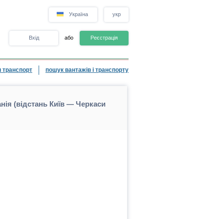
Україна
укр
Вхід
або
Реєстрація
 транспорт
пошук вантажів і транспорту
ія (відстань Київ — Черкаси