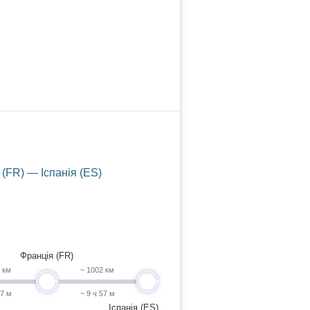
(FR) — Іспанія (ES)
Франція (FR)
4 км
~ 1002 км
undefined
undefined
 7 м
~ 9 ч 57 м
Іспанія (ES)