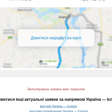
Дивитися маршрут на карті
Запитувана заявка вже закрита
витися інші актуальні заявки за напрямом Україна — Ісп
вантажі Україна — Іспанія
вантажні перевезення Україна — Іспанія