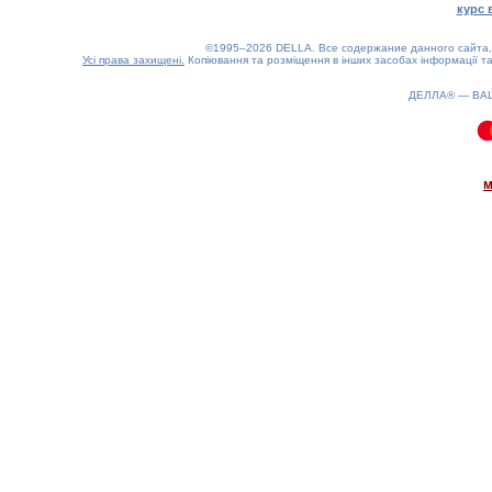
курс 
©1995–2026 DELLA. Все содержание данного сайта, 
Усі права захищені.
Копіювання та розміщення в інших засобах інформації та
ДЕЛЛА® —
ВА
0.18(aws4)
090826-12:07:24
м