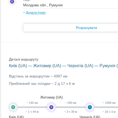
G
+
Додати пункт
Розрахувати
Деталі маршруту:
Київ (UA) — Житомир (UA) — Чернігів (UA) — Румунія 
Відстань за маршрутом ~
4987 км
Приблизний час поїздки ~
2 д 17 ч 6 м
Житомир (UA)
~ 140 км
~ 290 км
~ 1058 км
A
B
C
~ 1 ч 44 м
~ 3 ч 39 м
~ 16 ч 3 м
Київ (UA)
Чернігів (UA)