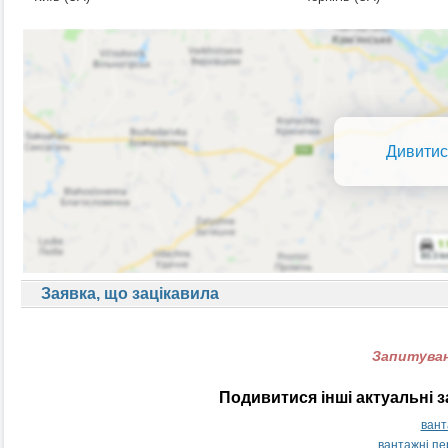
Дивитис
Заявка, що зацікавила
Запитуван
Подивитися інші актуальні 
вант
вантажні пе