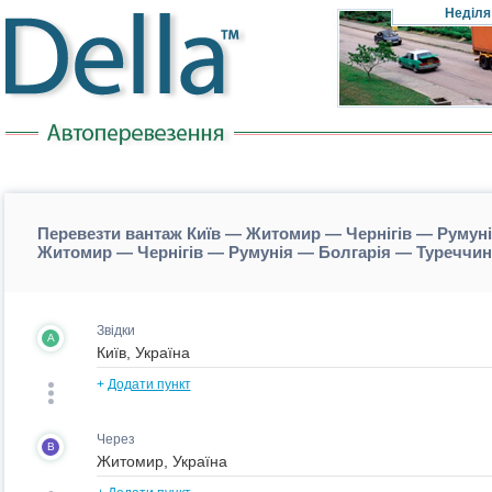
Неділя
Перевезти вантаж Київ — Житомир — Чернігів — Румуні
Житомир — Чернігів — Румунія — Болгарія — Туреччи
Звідки
A
+
Додати пункт
Через
B