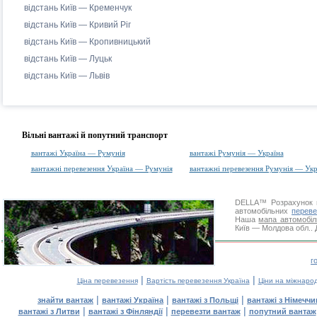
відстань Київ — Кременчук
відстань Київ — Кривий Ріг
відстань Київ — Кропивницький
відстань Київ — Луцьк
відстань Київ — Львів
Вільні вантажі й попутний транспорт
вантажі Україна — Румунія
вантажі Румунія — Україна
вантажні перевезення Україна — Румунія
вантажні перевезення Румунія — Укр
DELLA™
Розрахунок 
автомобільних
переве
Наша
мапа автомобіл
Київ — Молдова обл.. 
г
|
|
Ціна перевезення
Вартість перевезення Україна
Ціни на міжнаро
|
|
|
знайти вантаж
вантажі Україна
вантажі з Польщі
вантажі з Німечч
|
|
|
вантажі з Литви
вантажі з Фінляндії
перевезти вантаж
попутний вантаж