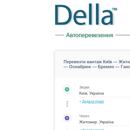
Перевезти вантаж Київ — Жит
— Оснабрюк — Бремен — Гано
Звідки
A
+
Додати пункт
Через
B