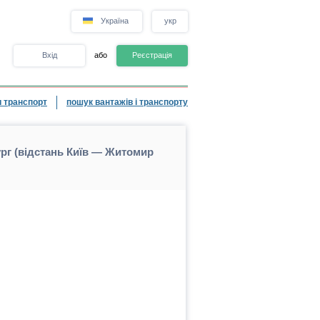
Україна
укр
Вхід
або
Реєстрація
 транспорт
пошук вантажів і транспорту
г (відстань Київ — Житомир