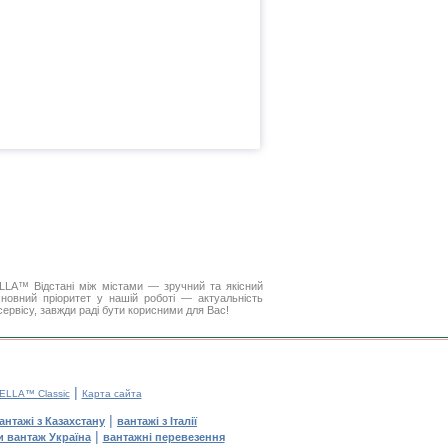
DELLA™
Відстані між містами
— зручний та якісний
новний пріоритет у нашій роботі — актуальність
 сервісу, завжди раді бути корисними для Вас!
|
ELLA™ Classic
Карта сайта
|
антажі з Казахстану
вантажі з Італії
|
и вантаж Україна
вантажні перевезення