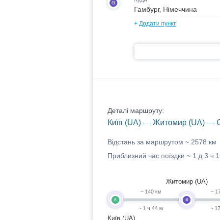
G
+
Додати пункт
Деталі маршруту:
Київ (UA) — Житомир (UA) — 
Відстань за маршрутом ~
2578 км
Приблизний час поїздки ~
1 д 3 ч 
Житомир (UA)
~ 140 км
~ 1
A
B
~ 1 ч 44 м
~ 1
Київ (UA)