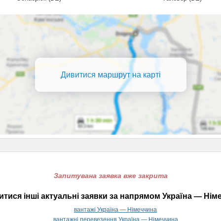
Дивитися маршрут на карті
Запитувана заявка вже закрита
тися інші актуальні заявки за напрямом Україна — Нім
вантажі Україна — Німеччина
вантажні перевезення Україна — Німеччина