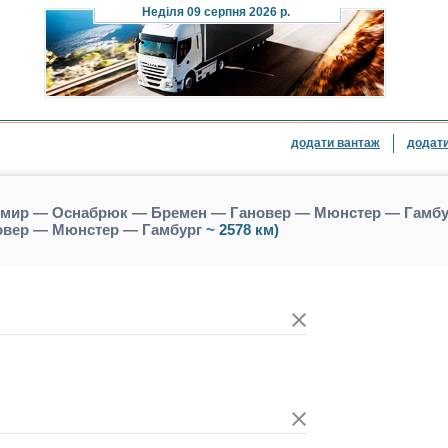
Неділя
09 серпня 2026 р.
додати вантаж
додати
омир — Оснабрюк — Бремен — Гановер — Мюнстер — Гамбур
вер — Мюнстер — Гамбург
~ 2578 км)