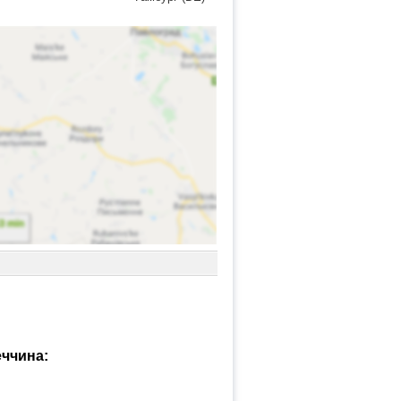
еччина: