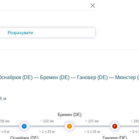
Розрахувати
Оснабрюк (DE) — Бремен (DE) — Гановер (DE) — Мюнстер (
16 м
Бремен (DE)
706 км
~ 122 км
~ 137 км
~ 19
C
D
E
7 ч 9 м
~ 1 ч 25 м
~ 1 ч 31 м
~ 2 ч 
Оснабрюк (DE)
Гановер (DE)