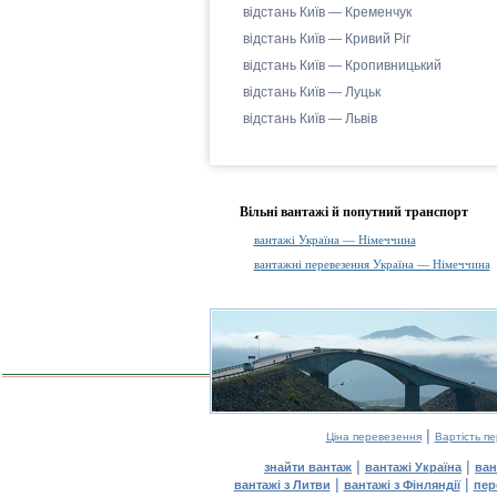
відстань Київ — Кременчук
відстань Київ — Кривий Ріг
відстань Київ — Кропивницький
відстань Київ — Луцьк
відстань Київ — Львів
Вільні вантажі й попутний транспорт
вантажі Україна — Німеччина
вантажні перевезення Україна — Німеччина
|
Ціна перевезення
Вартість п
|
|
знайти вантаж
вантажі Україна
ван
|
|
вантажі з Литви
вантажі з Фінляндії
пер