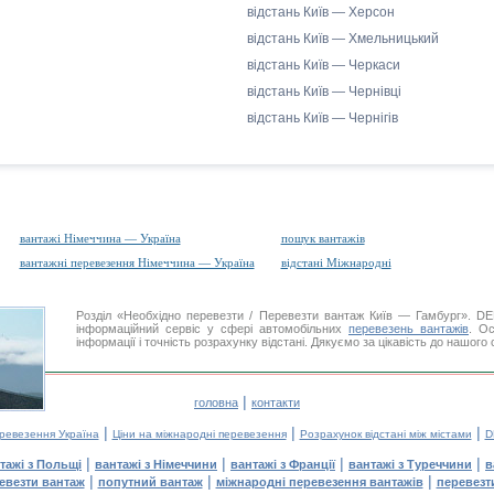
відстань Київ — Херсон
відстань Київ — Хмельницький
відстань Київ — Черкаси
відстань Київ — Чернівці
відстань Київ — Чернігів
вантажі Німеччина — Україна
пошук вантажів
вантажні перевезення Німеччина — Україна
відстані Міжнародні
Розділ «Необхідно перевезти / Перевезти вантаж Київ — Гамбург». 
інформаційний сервіс у сфері автомобільних
перевезень вантажів
. Ос
інформації і точність розрахунку відстані. Дякуємо за цікавість до нашого
|
головна
контакти
|
|
|
еревезення Україна
Ціни на міжнародні перевезення
Розрахунок відстані між містами
D
|
|
|
|
тажі з Польщі
вантажі з Німеччини
вантажі з Франції
вантажі з Туреччини
в
|
|
|
евезти вантаж
попутний вантаж
міжнародні перевезення вантажів
перевезт