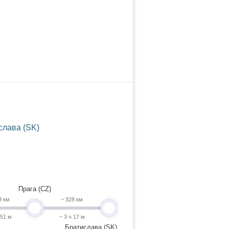
слава (SK)
Прага (CZ)
3 км
~ 328 км
undefined
undefined
 51 м
~ 3 ч 17 м
Братислава (SK)