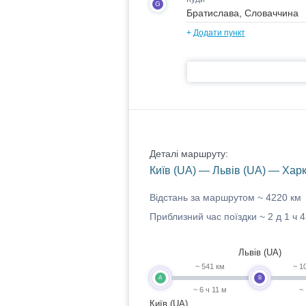
G
+
Додати пункт
Деталі маршруту:
Київ (UA) — Львів (UA) — Хар
Відстань за маршрутом ~
4220 км
Приблизний час поїздки ~
2 д 1 ч 
Львів (UA)
~ 541 км
~ 1
A
B
~ 6 ч 11 м
~
Київ (UA)