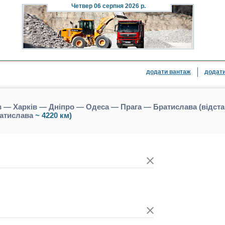
Четвер
06 серпня 2026 р.
додати вантаж
додати
в — Харків — Дніпро — Одеса — Прага — Братислава (відста
атислава
~ 4220 км)