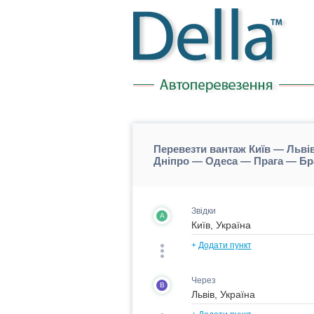
Перевезти вантаж Київ — Льві
Дніпро — Одеса — Прага — Бр
Звідки
A
+
Додати пункт
Через
B