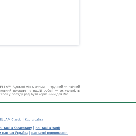
. DELLA™
Відстані між містами
— зручний та якісний
новний пріоритет у нашій роботі — актуальність
 сервісу, завжди раді бути корисними для Вас!
|
ELLA™ Classic
Карта сайта
|
антажі з Казахстану
вантажі з Італії
|
и вантаж Україна
вантажні перевезення