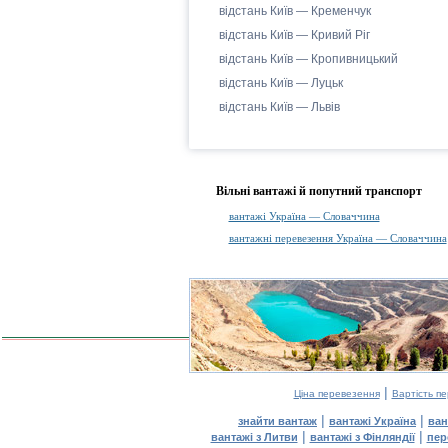
відстань Київ — Кременчук
відстань Київ — Кривий Ріг
відстань Київ — Кропивницький
відстань Київ — Луцьк
відстань Київ — Львів
Вільні вантажі й попутний транспорт
вантажі Україна — Словаччина
вантажні перевезення Україна — Словаччина
|
Ціна перевезення
Вартість п
|
|
знайти вантаж
вантажі Україна
ван
|
|
вантажі з Литви
вантажі з Фінляндії
пер