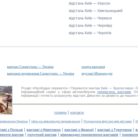
відстань Київ — Херсон
відстань Київ — Хмельницький
відстань Київ — Черкаси
відстань Київ — Чернівці
відстань Київ — Чернігів
вантажі Словаччина — Україна
пошук вантажів
вантажні перевезення Словаччина — Україна
відстані Міжнародні
Розділ «Необхідно перевезти / Перевезти вантаж Київ — Братислава»
інформаційний сервіс у сфері автомобільних
перевезень вантажів
. Ос
інформації і точність розрахунку відстані. Дякуємо за цікавість до нашого
|
головна
контакти
|
|
|
еревезення Україна
Ціни на міжнародні перевезення
Розрахунок відстані між містами
D
|
|
|
|
тажі з Польщі
вантажі з Німеччини
вантажі з Франції
вантажі з Туреччини
в
|
|
|
евезти вантаж
попутний вантаж
міжнародні перевезення вантажів
перевезт