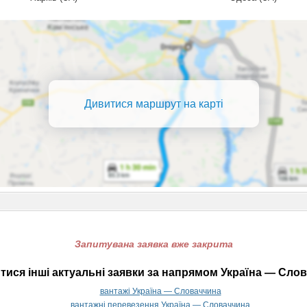
Дивитися маршрут на карті
Запитувана заявка вже закрита
ися інші актуальні заявки за напрямом Україна — Сло
вантажі Україна — Словаччина
вантажні перевезення Україна — Словаччина