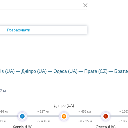
Розрахувати
ків (UA) — Дніпро (UA) — Одеса (UA) — Прага (CZ) — Брати
42 м
Дніпро (UA)
016 км
~ 217 км
~ 455 км
~ 166
C
D
E
 12 ч
~ 2 ч 45 м
~ 6 ч 35 м
~ 18 ч
Харків (UA)
Одеса (UA)