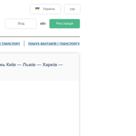
Україна
укр
Вхід
або
Реєстрація
 транспорт
пошук вантажів і транспорту
нь Київ — Львів — Харків —