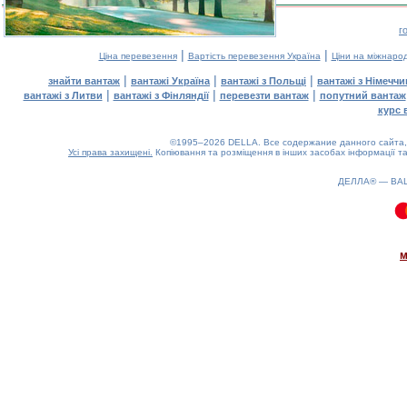
г
|
|
Ціна перевезення
Вартість перевезення Україна
Ціни на міжнаро
|
|
|
знайти вантаж
вантажі Україна
вантажі з Польщі
вантажі з Німечч
|
|
|
вантажі з Литви
вантажі з Фінляндії
перевезти вантаж
попутний вантаж
курс 
©1995–2026 DELLA. Все содержание данного сайта, 
Усі права захищені.
Копіювання та розміщення в інших засобах інформації та
ДЕЛЛА® —
ВА
0.15(aws2)
070826-15:08:55
м