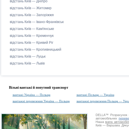
відстань Київ — Дніпро
відстань Київ — Житомир
відстань Київ — Запоріжжя
відстань Київ — Івано-Франківськ
відстань Київ — Кам'янське
відстань Київ — Кременчук
відстань Київ — Кривий Ріг
відстань Київ — Кропивницький
відстань Київ — Луцьк
відстань Київ — Львів
Вільні вантажі й попутний транспорт
вантажі Україна — Польща
вантажі Польща — Україна
вантажні перевезення Україна — Польща
вантажні перевезення Польща — Укра
DELLA™
Розрахунок 
автомобільних
переве
Наша
мапа автомобіл
Київ — Варшава. Дякує