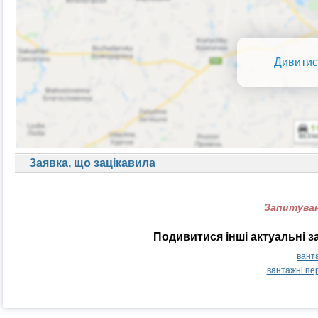
Дивитис
Заявка, що зацікавила
Запитуван
Подивитися інші актуальні з
вант
вантажні пе