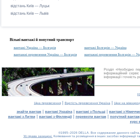
відстань Київ — Луцьк
відстань Київ — Львів
Вільні вантажі й попутний транспорт
вантажі Україна — Болгарія
вантажі Болгарія — Україна
вантажні перевезення Україна — Болгарія
вантажні перевезення Болгарія — Ук
Розділ «Необхідно п
інформаційний серві
інформації і точність 
г
|
|
Ціна перевезення
Вартість перевезення Україна
Ціни на міжнаро
|
|
|
знайти вантаж
вантажі Україна
вантажі з Польщі
вантажі з Німечч
|
|
|
вантажі з Литви
вантажі з Фінляндії
перевезти вантаж
попутний вантаж
курс 
©1995–2026 DELLA. Все содержание данного сайта, 
Усі права захищені.
Копіювання та розміщення в інших засобах інформації та