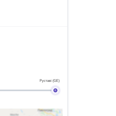
Руставі (GE)
B