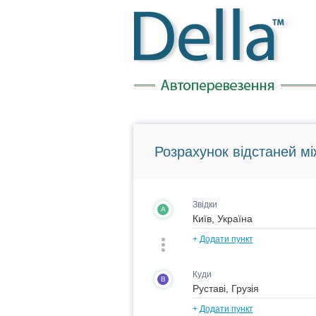
Розрахунок відстаней мі
Звідки
A
+
Додати пункт
Куди
B
+
Додати пункт