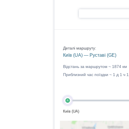
Деталі маршруту:
Київ (UA) — Руставі (GE)
Відстань за маршрутом ~
1874 км
Приблизний час поїздки ~
1 д 1 ч 
A
Київ (UA)