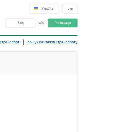
Україна
укр
Вхід
або
Реєстрація
 транспорт
пошук вантажів і транспорту