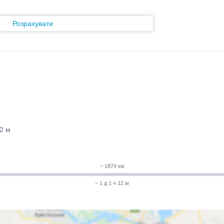
Розрахувати
12 м
~ 1874 км
~ 1 д 1 ч 12 м