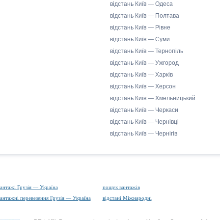
відстань Київ — Одеса
відстань Київ — Полтава
відстань Київ — Рівне
відстань Київ — Суми
відстань Київ — Тернопіль
відстань Київ — Ужгород
відстань Київ — Харків
відстань Київ — Херсон
відстань Київ — Хмельницький
відстань Київ — Черкаси
відстань Київ — Чернівці
відстань Київ — Чернігів
антажі Грузія — Україна
пошук вантажів
антажні перевезення Грузія — Україна
відстані Міжнародні