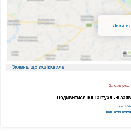
Дивитис
Заявка, що зацікавила
Запитуван
Подивитися інші актуальні зая
вантажі
вантажні пере