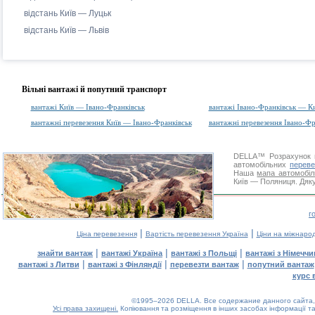
відстань Київ — Луцьк
відстань Київ — Львів
Вільні вантажі й попутний транспорт
вантажі Київ — Івано-Франківськ
вантажі Івано-Франківськ — К
вантажні перевезення Київ — Івано-Франківськ
вантажні перевезення Івано-Фр
DELLA™
Розрахунок 
автомобільних
переве
Наша
мапа автомобіл
Київ — Поляниця. Дяку
г
|
|
Ціна перевезення
Вартість перевезення Україна
Ціни на міжнаро
|
|
|
знайти вантаж
вантажі Україна
вантажі з Польщі
вантажі з Німечч
|
|
|
вантажі з Литви
вантажі з Фінляндії
перевезти вантаж
попутний вантаж
курс 
©1995–2026 DELLA. Все содержание данного сайта, 
Усі права захищені.
Копіювання та розміщення в інших засобах інформації та