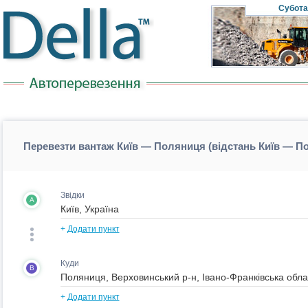
Субота
Перевезти вантаж Київ — Поляниця (відстань Київ — П
Звідки
A
+
Додати пункт
Куди
B
+
Додати пункт