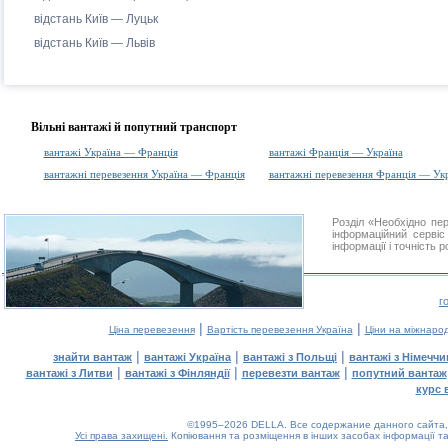
відстань Київ — Луцьк
відстань Київ — Львів
Вільні вантажі й попутний транспорт
вантажі Україна — Франція
вантажі Франція — Україна
вантажні перевезення Україна — Франція
вантажні перевезення Франція — Ук
Розділ «Необхідно пе
інформаційний серві
інформації і точність 
г
|
|
Ціна перевезення
Вартість перевезення Україна
Ціни на міжнаро
|
|
|
знайти вантаж
вантажі Україна
вантажі з Польщі
вантажі з Німечч
|
|
|
вантажі з Литви
вантажі з Фінляндії
перевезти вантаж
попутний вантаж
курс 
©1995–2026 DELLA. Все содержание данного сайта, 
Усі права захищені.
Копіювання та розміщення в інших засобах інформації та