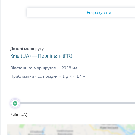
Розрахувати
Деталі маршруту:
Київ (UA) — Перпіньян (FR)
Відстань за маршрутом ~
2928 км
Приблизний час поїздки ~
1 д 4 ч 17 м
A
Київ (UA)