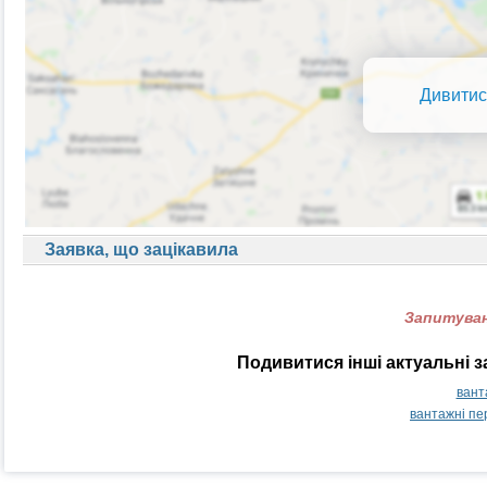
Дивитис
Заявка, що зацікавила
Запитуван
Подивитися інші актуальні 
вант
вантажні пе