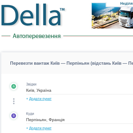
Неділя
Перевезти вантаж Київ — Перпіньян (відстань Київ — П
Звідки
A
+
Додати пункт
Куди
B
+
Додати пункт