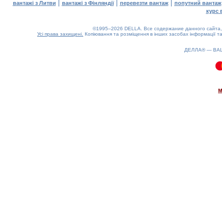
|
|
|
вантажі з Литви
вантажі з Фінляндії
перевезти вантаж
попутний вантаж
курс 
©1995–2026 DELLA. Все содержание данного сайта, 
Усі права захищені.
Копіювання та розміщення в інших засобах інформації та
ДЕЛЛА® —
ВА
0.1(aws3)
080826-09:19:23
м