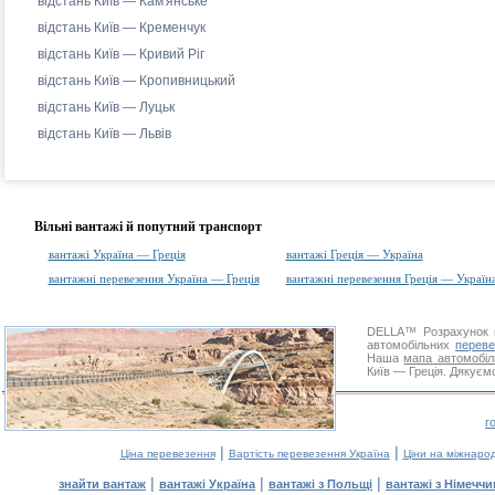
відстань Київ — Кам'янське
відстань Київ — Кременчук
відстань Київ — Кривий Ріг
відстань Київ — Кропивницький
відстань Київ — Луцьк
відстань Київ — Львів
Вільні вантажі й попутний транспорт
вантажі Україна — Греція
вантажі Греція — Україна
вантажні перевезення Україна — Греція
вантажні перевезення Греція — Україн
DELLA™
Розрахунок 
автомобільних
переве
Наша
мапа автомобіл
Київ — Греція. Дякуємо
г
|
|
Ціна перевезення
Вартість перевезення Україна
Ціни на міжнаро
|
|
|
знайти вантаж
вантажі Україна
вантажі з Польщі
вантажі з Німечч