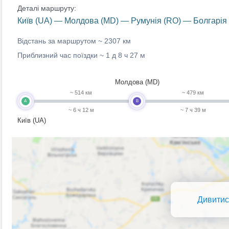
Деталі маршруту:
Київ (UA) — Молдова (MD) — Румунія (RO) — Болгарія 
Відстань за маршрутом ~
2307 км
Приблизний час поїздки ~
1 д 8 ч 27 м
Молдова (MD)
~ 514 км
~ 479 км
A
B
~ 6 ч 12 м
~ 7 ч 39 м
Київ (UA)
Дивитис