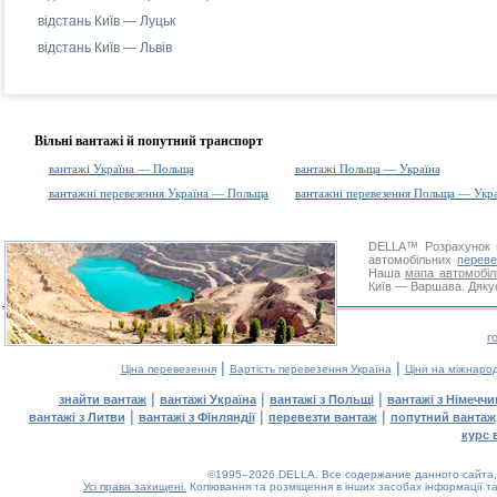
відстань Київ — Луцьк
відстань Київ — Львів
Вільні вантажі й попутний транспорт
вантажі Україна — Польща
вантажі Польща — Україна
вантажні перевезення Україна — Польща
вантажні перевезення Польща — Укра
DELLA™
Розрахунок 
автомобільних
переве
Наша
мапа автомобіл
Київ — Варшава. Дякує
г
|
|
Ціна перевезення
Вартість перевезення Україна
Ціни на міжнаро
|
|
|
знайти вантаж
вантажі Україна
вантажі з Польщі
вантажі з Німечч
|
|
|
вантажі з Литви
вантажі з Фінляндії
перевезти вантаж
попутний вантаж
курс 
©1995–2026 DELLA. Все содержание данного сайта, 
Усі права захищені.
Копіювання та розміщення в інших засобах інформації та