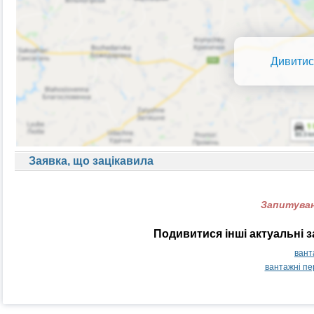
Дивитис
Заявка, що зацікавила
Запитуван
Подивитися інші актуальні 
вант
вантажні п