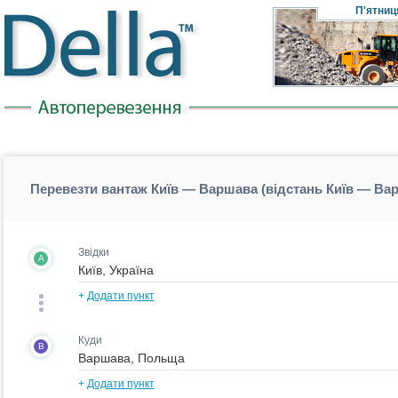
П'ятниц
Перевезти вантаж Київ — Варшава (відстань Київ — Ва
Звідки
A
+
Додати пункт
Куди
B
+
Додати пункт