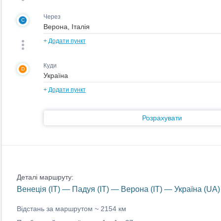
Через
C
+
Додати пункт
Куди
D
+
Додати пункт
Розрахувати
Деталі маршруту:
Венеція (IT) — Падуя (IT) — Верона (IT) — Україна (UA)
Відстань за маршрутом ~
2154 км