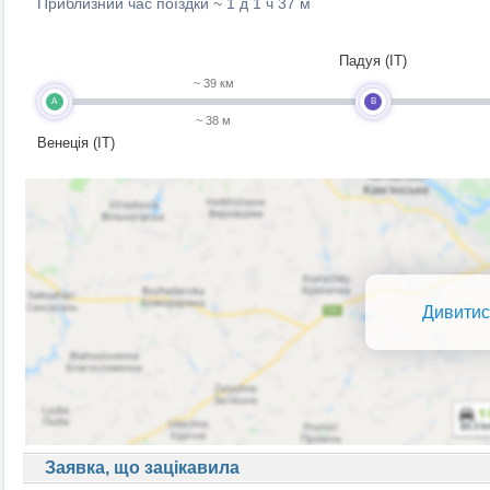
Приблизний час поїздки ~
1 д 1 ч 37 м
Падуя (IT)
~ 39 км
A
B
~ 38 м
Венеція (IT)
Дивитис
Заявка, що зацікавила