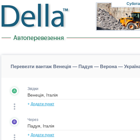
Субота
Перевезти вантаж Венеція — Падуя — Верона — Україна
Звідки
A
+
Додати пункт
Через
B
+
Додати пункт