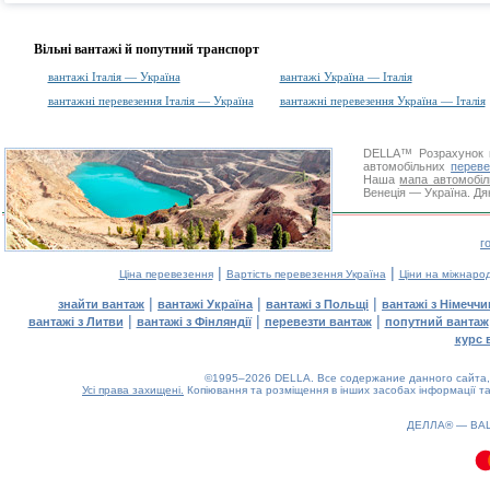
Вільні вантажі й попутний транспорт
вантажі Італія — Україна
вантажі Україна — Італія
вантажні перевезення Італія — Україна
вантажні перевезення Україна — Італія
DELLA™
Розрахунок 
автомобільних
переве
Наша
мапа автомобіл
Венеція — Україна. Дя
г
|
|
Ціна перевезення
Вартість перевезення Україна
Ціни на міжнаро
|
|
|
знайти вантаж
вантажі Україна
вантажі з Польщі
вантажі з Німечч
|
|
|
вантажі з Литви
вантажі з Фінляндії
перевезти вантаж
попутний вантаж
курс 
©1995–2026 DELLA. Все содержание данного сайта, 
Усі права захищені.
Копіювання та розміщення в інших засобах інформації та
ДЕЛЛА® —
ВА
0.09(aws4)
090826-01:38:20