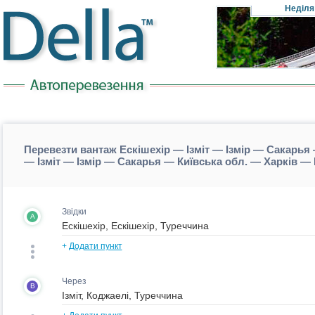
Неділя
Перевезти вантаж Ескішехір — Ізміт — Ізмір — Сакарья
— Ізміт — Ізмір — Сакарья — Київська обл. — Харків 
Звідки
A
+
Додати пункт
Через
B