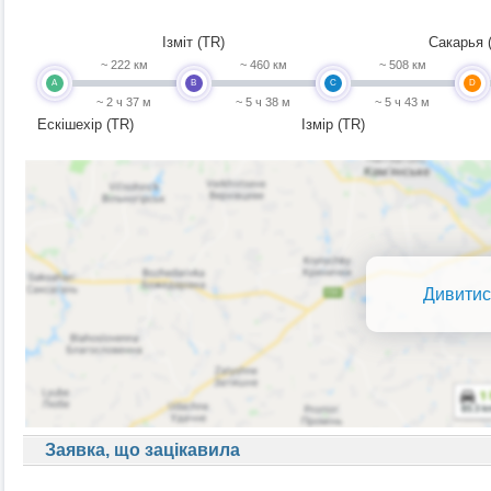
Ізміт (TR)
Сакарья 
~ 222 км
~ 460 км
~ 508 км
A
B
C
D
~ 2 ч 37 м
~ 5 ч 38 м
~ 5 ч 43 м
Ескішехір (TR)
Ізмір (TR)
Дивитис
Заявка, що зацікавила