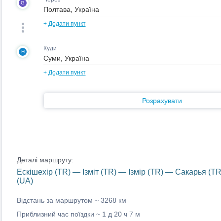
G
+
Додати пункт
Куди
H
+
Додати пункт
Розрахувати
Деталі маршруту:
Ескішехір (TR) — Ізміт (TR) — Ізмір (TR) — Сакарья (
(UA)
Відстань за маршрутом ~
3268 км
Приблизний час поїздки ~
1 д 20 ч 7 м