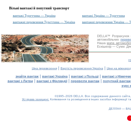
Вільні вантажі й попутний транспорт
вантажі Туреччина — Україна
вантажі Україна — Туреччина
вантажні перевезення Туреччина — Україна
вантажні перевезення Україна — 
DELLA™
Розрахунок 
автомобільних
переве
Наша
мапа автомобіл
Ескішехір — Суми. Дяк
г
|
|
Ціна перевезення
Вартість перевезення Україна
Ціни на міжнаро
|
|
|
знайти вантаж
вантажі Україна
вантажі з Польщі
вантажі з Німечч
|
|
|
вантажі з Литви
вантажі з Фінляндії
перевезти вантаж
попутний вантаж
курс 
©1995–2026 DELLA. Все содержание данного сайта, 
Усі права захищені.
Копіювання та розміщення в інших засобах інформації та
ДЕЛЛА® —
ВА
0.19(aws3)
090826-16:37:20