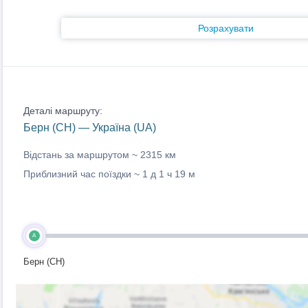
Розрахувати
Деталі маршруту:
Берн (CH) — Україна (UA)
Відстань за маршрутом ~
2315 км
Приблизний час поїздки ~
1 д 1 ч 19 м
A
Берн (CH)