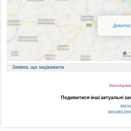
Дивитис
Заявка, що зацікавила
Запитуван
Подивитися інші актуальні з
ванта
вантажні пер