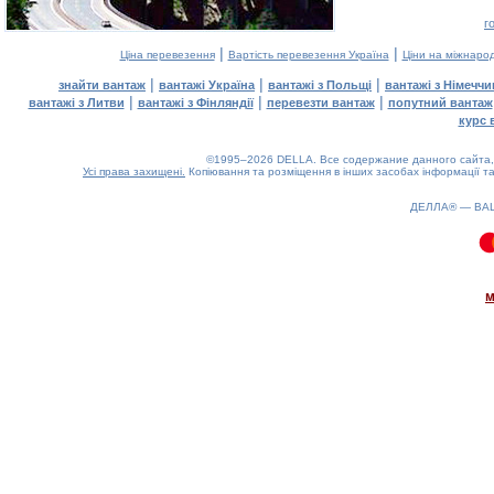
г
|
|
Ціна перевезення
Вартість перевезення Україна
Ціни на міжнаро
|
|
|
знайти вантаж
вантажі Україна
вантажі з Польщі
вантажі з Німечч
|
|
|
вантажі з Литви
вантажі з Фінляндії
перевезти вантаж
попутний вантаж
курс 
©1995–2026 DELLA. Все содержание данного сайта, 
Усі права захищені.
Копіювання та розміщення в інших засобах інформації та
ДЕЛЛА® —
ВА
0.13(aws3)
090826-12:09:44
м