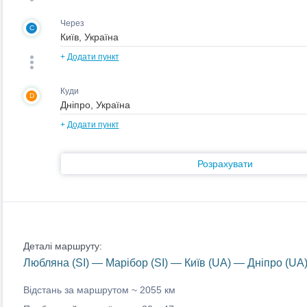
Через
C
+
Додати пункт
Куди
D
+
Додати пункт
Розрахувати
Деталі маршруту:
Любляна (SI) — Марібор (SI) — Київ (UA) — Дніпро (UA
Відстань за маршрутом ~
2055 км