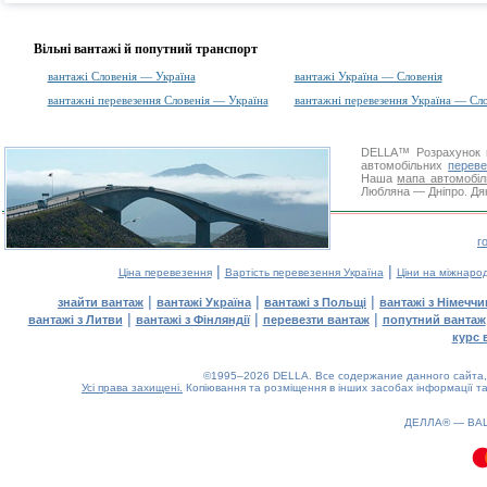
Вільні вантажі й попутний транспорт
вантажі Словенія — Україна
вантажі Україна — Словенія
вантажні перевезення Словенія — Україна
вантажні перевезення Україна — Сло
DELLA™
Розрахунок 
автомобільних
переве
Наша
мапа автомобіл
Любляна — Дніпро. Дяк
г
|
|
Ціна перевезення
Вартість перевезення Україна
Ціни на міжнаро
|
|
|
знайти вантаж
вантажі Україна
вантажі з Польщі
вантажі з Німечч
|
|
|
вантажі з Литви
вантажі з Фінляндії
перевезти вантаж
попутний вантаж
курс 
©1995–2026 DELLA. Все содержание данного сайта, 
Усі права захищені.
Копіювання та розміщення в інших засобах інформації та
ДЕЛЛА® —
ВА
0.13(aws2)
060826-11:37:35