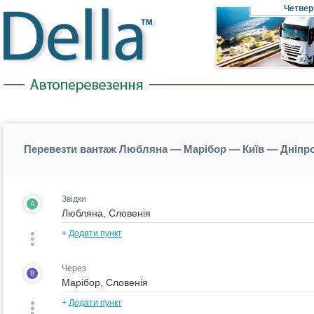
Четвер
Перевезти вантаж Любляна — Марібор — Київ — Дніпро
Звідки
A
+
Додати пункт
Через
B
+
Додати пункт