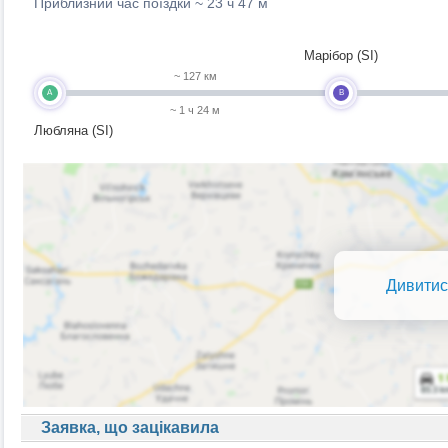
Приблизний час поїздки ~
23 ч 47 м
Марібор (SI)
~ 127 км
A
B
~ 1 ч 24 м
Любляна (SI)
Дивитис
Заявка, що зацікавила