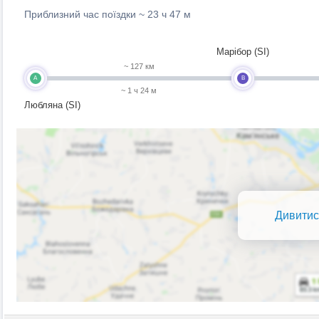
Приблизний час поїздки ~
23 ч 47 м
Марібор (SI)
~ 127 км
A
B
~ 1 ч 24 м
Любляна (SI)
Дивитис