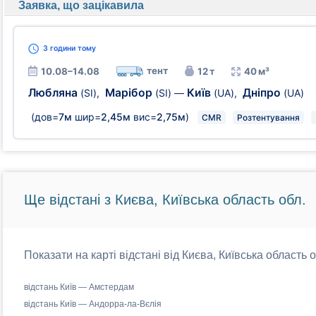
Заявка, що зацікавила
3 години
тому
тент
10.08–14.08
12 т
40 м³
Любляна
Марібор
Київ
Дніпро
(SI)
,
(SI)
—
(UA)
,
(UA)
(дов=
7м
шир=
2,45м
вис=
2,75м
)
CMR
Розтентування
Ще відстані з Києва, Київська область обл.
Показати на карті відстані від Києва, Київська область 
відстань Київ — Амстердам
відстань Київ — Андорра-ла-Вєлія