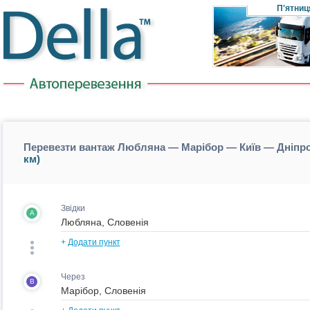
П'ятниц
Перевезти вантаж Любляна — Марібор — Київ — Дніпро,
км)
Звідки
A
+
Додати пункт
Через
B