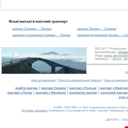
Вільні вантажі й попутний транспорт
вантажі Словенія — Україна
вантажі Україна — Словенія
вантажні перевезення Словенія — Україна
вантажні перевезення Україна — Сло
DELLA™
Розрахунок 
автомобільних
переве
Наша
мапа автомобіл
Любляна — Дніпро. Дяк
г
|
|
Ціна перевезення
Вартість перевезення Україна
Ціни на міжнаро
|
|
|
знайти вантаж
вантажі Україна
вантажі з Польщі
вантажі з Німечч
|
|
|
вантажі з Литви
вантажі з Фінляндії
перевезти вантаж
попутний вантаж
курс 
©1995–2026 DELLA. Все содержание данного сайта, 
Усі права захищені.
Копіювання та розміщення в інших засобах інформації та
ДЕЛЛА® —
ВА
0.16(aws3)
070826-15:35:09