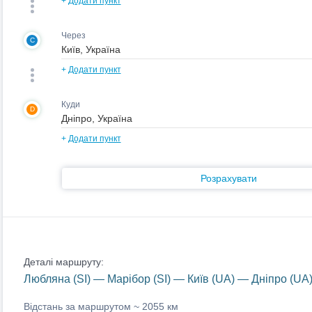
+
Додати пункт
Через
C
+
Додати пункт
Куди
D
+
Додати пункт
Розрахувати
Деталі маршруту:
Любляна (SI) — Марібор (SI) — Київ (UA) — Дніпро (UA
Відстань за маршрутом ~
2055 км