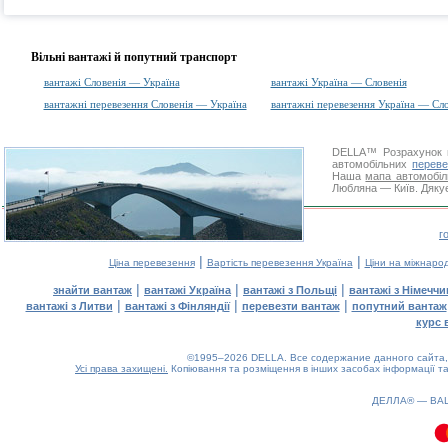
Вільні вантажі й попутний транспорт
вантажі Словенія — Україна
вантажі Україна — Словенія
вантажні перевезення Словенія — Україна
вантажні перевезення Україна — Сло
DELLA™
Розрахунок 
автомобільних
переве
Наша
мапа автомобіл
Любляна — Київ. Дякує
г
|
|
Ціна перевезення
Вартість перевезення Україна
Ціни на міжнаро
|
|
|
знайти вантаж
вантажі Україна
вантажі з Польщі
вантажі з Німечч
|
|
|
вантажі з Литви
вантажі з Фінляндії
перевезти вантаж
попутний вантаж
курс 
©1995–2026 DELLA. Все содержание данного сайта, 
Усі права захищені.
Копіювання та розміщення в інших засобах інформації та
ДЕЛЛА® —
ВА
0.16(aws3)
090826-11:34:55