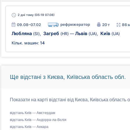
2 дні
тому (05:19 07.08)
рефрижератор
09.08–07.02
20 т
86 
Любляна
Загреб
Львів
Київ
(SI)
,
(HR)
—
(UA)
,
(UA)
Кільк. машин:
14
Ще відстані з Києва, Київська область обл.
Показати на карті відстані від Києва, Київська область 
відстань Київ — Амстердам
відстань Київ — Андорра-ла-Вєлія
відстань Київ — Анкара