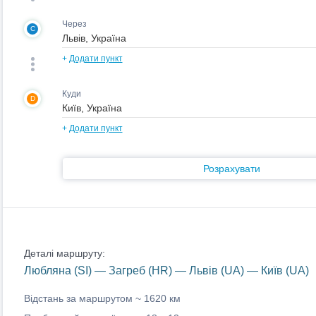
Через
C
+
Додати пункт
Куди
D
+
Додати пункт
Розрахувати
Деталі маршруту:
Любляна (SI) — Загреб (HR) — Львів (UA) — Київ (UA)
Відстань за маршрутом ~
1620 км