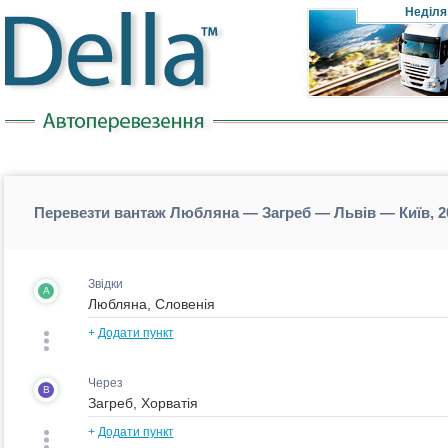
Неділя
Перевезти вантаж Любляна — Загреб — Львів — Київ, 2
Звідки
A
+
Додати пункт
Через
B
+
Додати пункт