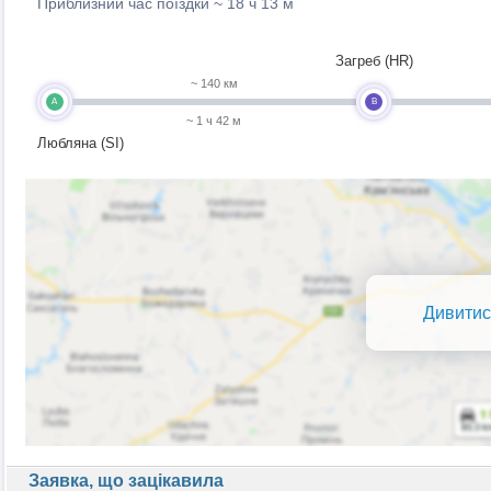
Приблизний час поїздки ~
18 ч 13 м
Загреб (HR)
~ 140 км
A
B
~ 1 ч 42 м
Любляна (SI)
Дивитис
Заявка, що зацікавила