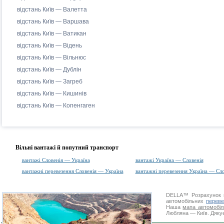
відстань Київ — Валетта
відстань Київ — Варшава
відстань Київ — Ватикан
відстань Київ — Відень
відстань Київ — Вільнюс
відстань Київ — Дублін
відстань Київ — Загреб
відстань Київ — Кишинів
відстань Київ — Копенгаген
Вільні вантажі й попутний транспорт
вантажі Словенія — Україна
вантажі Україна — Словенія
вантажні перевезення Словенія — Україна
вантажні перевезення Україна — Сло
DELLA™
Розрахунок 
автомобільних
переве
Наша
мапа автомобіл
Любляна — Київ. Дякує