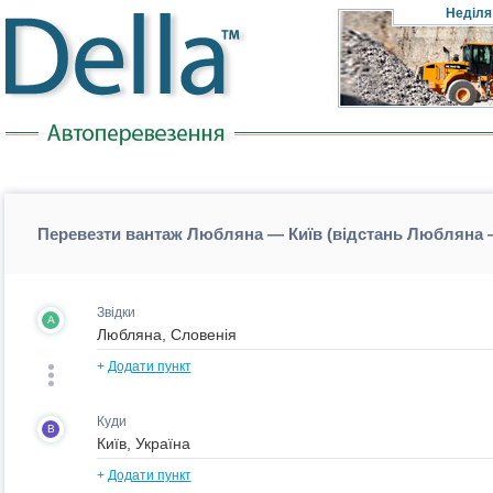
Неділя
Перевезти вантаж Любляна — Київ (відстань Любляна 
Звідки
A
+
Додати пункт
Куди
B
+
Додати пункт