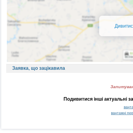
Дивитис
Заявка, що зацікавила
Запитуван
Подивитися інші актуальні з
ванта
вантажні пе