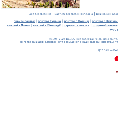
г
|
|
Ціна перевезення
Вартість перевезення Україна
Ціни на міжнаро
|
|
|
знайти вантаж
вантажі Україна
вантажі з Польщі
вантажі з Німечч
|
|
|
вантажі з Литви
вантажі з Фінляндії
перевезти вантаж
попутний вантаж
курс 
©1995–2026 DELLA. Все содержание данного сайта, 
Усі права захищені.
Копіювання та розміщення в інших засобах інформації та
ДЕЛЛА® —
ВА
0.13(aws4)
090826-13:38:33
м