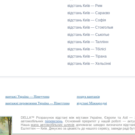
відстань Київ — Рим
відстань Київ — Сараєво
відстань Київ — Софія
відстань Київ — Стокгольм
відстань Київ — Ськопье
відстань Київ — Таллінн
відстань Київ — Тбілісі
відстань Київ — Тірана
відстань Київ — Хельсінкі
вантажі Україна — Німеччина
пошук вантажів
вантажні перевезення Україна — Німеччина
відстані Міжнародні
DELLA™
Розрахунок відстані
між містами України, Європи та Азії — з
автомобільних
перевезень
. Основний пріоритет у нашій роботі — актуал
Наша
мапа автомобільних шляхів
допомагає швидко визначати відстані 
Ештеттен — Київ. Дякуємо за цікавість до нашого сервісу, завжди раді бу