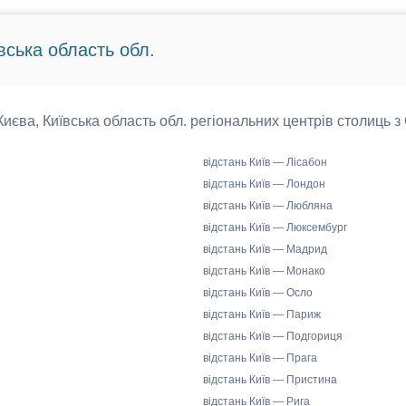
вська область обл.
 Києва, Київська область обл. регіональних центрів столиць з
відстань Київ — Лісабон
відстань Київ — Лондон
відстань Київ — Любляна
відстань Київ — Люксембург
відстань Київ — Мадрид
відстань Київ — Монако
відстань Київ — Осло
відстань Київ — Париж
відстань Київ — Подгориця
відстань Київ — Прага
відстань Київ — Пристина
відстань Київ — Рига