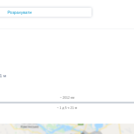
Розрахувати
21 м
~ 2012 км
~ 1 д 5 ч 21 м