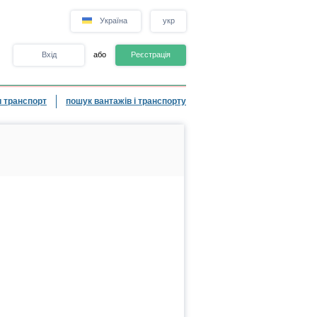
Україна
укр
Вхід
або
Реєстрація
 транспорт
пошук вантажів і транспорту