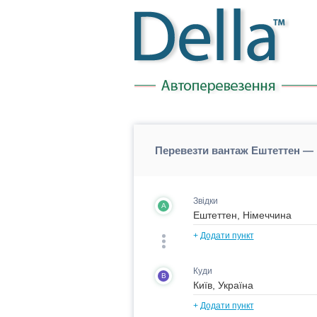
Перевезти вантаж Ештеттен — К
Звідки
A
+
Додати пункт
Куди
B
+
Додати пункт