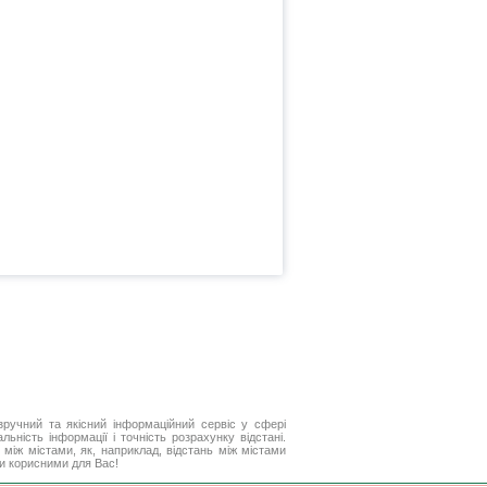
ручний та якісний інформаційний сервіс у сфері
ьність інформації і точність розрахунку відстані.
між містами, як, наприклад, відстань між містами
ти корисними для Вас!