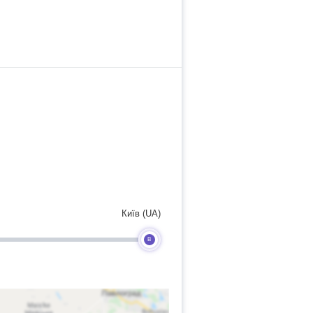
Київ (UA)
B