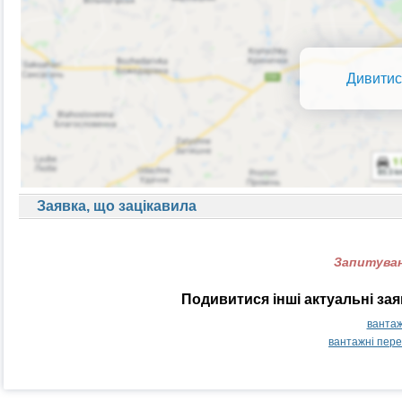
Дивитис
Заявка, що зацікавила
Запитуван
Подивитися інші актуальні за
вантаж
вантажні пер