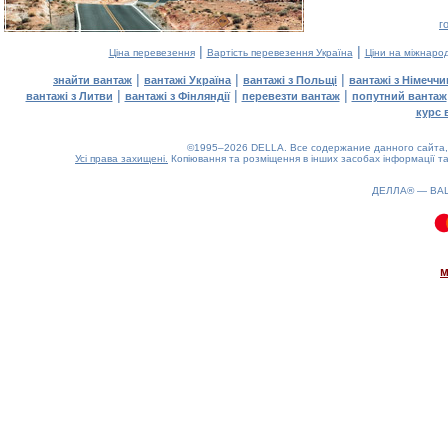
г
|
|
Ціна перевезення
Вартість перевезення Україна
Ціни на міжнаро
|
|
|
знайти вантаж
вантажі Україна
вантажі з Польщі
вантажі з Німечч
|
|
|
вантажі з Литви
вантажі з Фінляндії
перевезти вантаж
попутний вантаж
курс 
©1995–2026 DELLA. Все содержание данного сайта, 
Усі права захищені.
Копіювання та розміщення в інших засобах інформації та
ДЕЛЛА® —
ВА
0.1(aws4)
060826-16:34:33
м