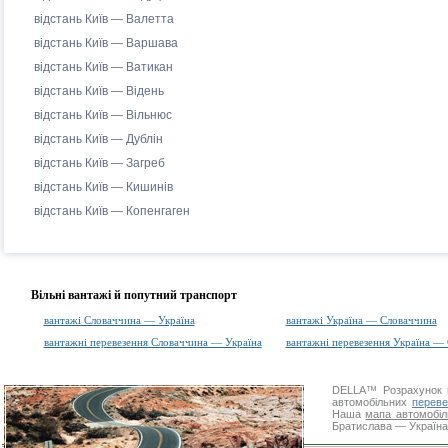
відстань Київ — Валетта
відстань Київ — Варшава
відстань Київ — Ватикан
відстань Київ — Відень
відстань Київ — Вільнюс
відстань Київ — Дублін
відстань Київ — Загреб
відстань Київ — Кишинів
відстань Київ — Копенгаген
Вільні вантажі й попутний транспорт
вантажі Словаччина — Україна
вантажі Україна — Словаччина
вантажні перевезення Словаччина — Україна
вантажні перевезення Україна —
DELLA™
Розрахунок 
автомобільних
переве
Наша
мапа автомобіл
Братислава — Україна.