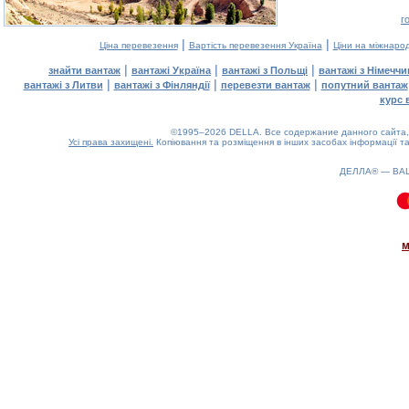
г
|
|
Ціна перевезення
Вартість перевезення Україна
Ціни на міжнаро
|
|
|
знайти вантаж
вантажі Україна
вантажі з Польщі
вантажі з Німечч
|
|
|
вантажі з Литви
вантажі з Фінляндії
перевезти вантаж
попутний вантаж
курс 
©1995–2026 DELLA. Все содержание данного сайта, 
Усі права захищені.
Копіювання та розміщення в інших засобах інформації та
ДЕЛЛА® —
ВА
0.15(aws4)
070826-05:57:42
м