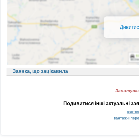
Дивитис
Заявка, що зацікавила
Запитуван
Подивитися інші актуальні за
вантаж
вантажні пер