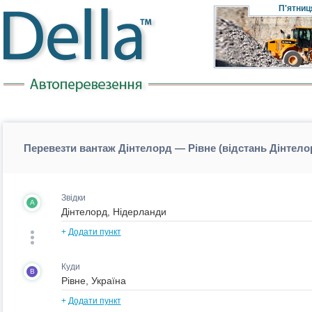
П'ятниц
Перевезти вантаж Дінтелорд — Рівне (відстань Дінтело
Звідки
A
+
Додати пункт
Куди
B
+
Додати пункт