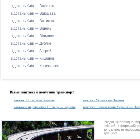
відстань Київ — Валетта
відстань Київ — Варшава
відстань Київ — Ватикан
відстань Київ — Відень
відстань Київ — Вільнюс
відстань Київ — Дублін
відстань Київ — Загреб
відстань Київ — Кишинів
відстань Київ — Копенгаген
Вільні вантажі й попутний транспорт
вантажі Польща — Україна
вантажі Україна — Польща
вантажні перевезення Польща — Україна
вантажні перевезення Україна — Пол
Розділ «Необхідно п
якісний інформаційн
актуальність інформаці
для Вас!