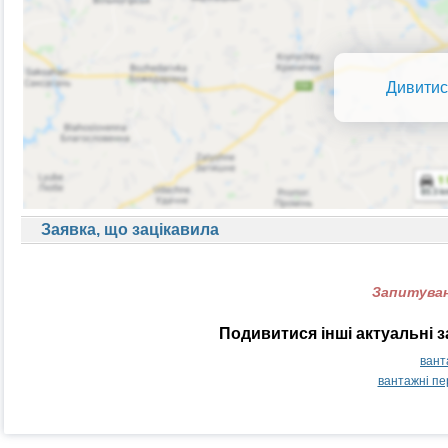
Дивитис
Заявка, що зацікавила
Запитуван
Подивитися інші актуальні 
вант
вантажні п