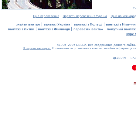
г
|
|
Ціна перевезення
Вартість перевезення Україна
Ціни на міжнаро
|
|
|
знайти вантаж
вантажі Україна
вантажі з Польщі
вантажі з Німечч
|
|
|
вантажі з Литви
вантажі з Фінляндії
перевезти вантаж
попутний вантаж
курс 
©1995–2026 DELLA. Все содержание данного сайта, 
Усі права захищені.
Копіювання та розміщення в інших засобах інформації та
ДЕЛЛА® —
ВА
0.1(aws4)
090826-00:04:41
м