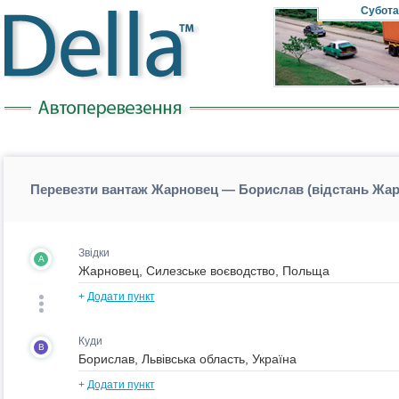
Субота
Перевезти вантаж Жарновец — Борислав (відстань Жа
Звідки
A
+
Додати пункт
Куди
B
+
Додати пункт