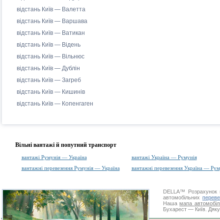
відстань Київ — Валетта
відстань Київ — Варшава
відстань Київ — Ватикан
відстань Київ — Відень
відстань Київ — Вільнюс
відстань Київ — Дублін
відстань Київ — Загреб
відстань Київ — Кишинів
відстань Київ — Копенгаген
Вільні вантажі й попутний транспорт
вантажі Румунія — Україна
вантажі Україна — Румунія
вантажні перевезення Румунія — Україна
вантажні перевезення Україна — Рум
DELLA™
Розрахунок 
автомобільних
переве
Наша
мапа автомобіл
Бухарест — Київ. Дяку