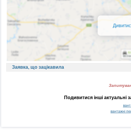
Дивитис
Заявка, що зацікавила
Запитуван
Подивитися інші актуальні 
вант
вантажні пе