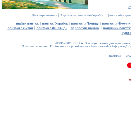
г
|
|
Ціна перевезення
Вартість перевезення Україна
Ціни на міжнаро
|
|
|
знайти вантаж
вантажі Україна
вантажі з Польщі
вантажі з Німечч
|
|
|
вантажі з Литви
вантажі з Фінляндії
перевезти вантаж
попутний вантаж
курс 
©1995–2026 DELLA. Все содержание данного сайта, 
Усі права захищені.
Копіювання та розміщення в інших засобах інформації та
ДЕЛЛА® —
ВА
0.12(aws4)
100826-15:20:17
м