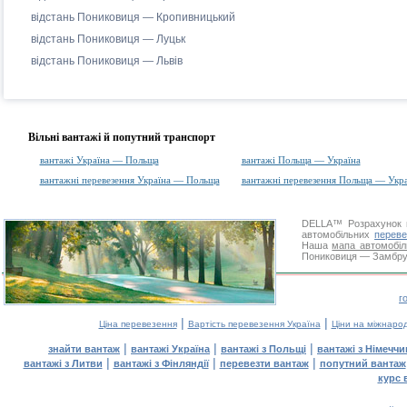
відстань Пониковиця — Кропивницький
відстань Пониковиця — Луцьк
відстань Пониковиця — Львів
Вільні вантажі й попутний транспорт
вантажі Україна — Польща
вантажі Польща — Україна
вантажні перевезення Україна — Польща
вантажні перевезення Польща — Укра
DELLA™
Розрахунок 
автомобільних
переве
Наша
мапа автомобіл
Пониковиця — Замбрув.
г
|
|
Ціна перевезення
Вартість перевезення Україна
Ціни на міжнаро
|
|
|
знайти вантаж
вантажі Україна
вантажі з Польщі
вантажі з Німечч
|
|
|
вантажі з Литви
вантажі з Фінляндії
перевезти вантаж
попутний вантаж
курс 