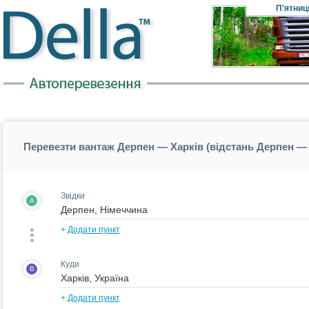
П'ятниц
Перевезти вантаж Дерпен — Харків (відстань Дерпен —
Звідки
A
+
Додати пункт
Куди
B
+
Додати пункт