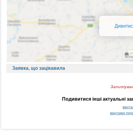
Дивитис
Заявка, що зацікавила
Запитуван
Подивитися інші актуальні з
ванта
вантажні пер