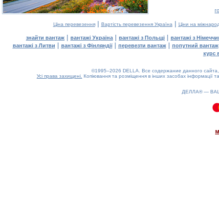
г
|
|
Ціна перевезення
Вартість перевезення Україна
Ціни на міжнаро
|
|
|
знайти вантаж
вантажі Україна
вантажі з Польщі
вантажі з Німечч
|
|
|
вантажі з Литви
вантажі з Фінляндії
перевезти вантаж
попутний вантаж
курс 
©1995–2026 DELLA. Все содержание данного сайта, 
Усі права захищені.
Копіювання та розміщення в інших засобах інформації та
ДЕЛЛА® —
ВА
0.13(aws2)
070826-14:57:38
м