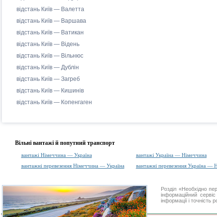
відстань Київ — Валетта
відстань Київ — Варшава
відстань Київ — Ватикан
відстань Київ — Відень
відстань Київ — Вільнюс
відстань Київ — Дублін
відстань Київ — Загреб
відстань Київ — Кишинів
відстань Київ — Копенгаген
Вільні вантажі й попутний транспорт
вантажі Німеччина — Україна
вантажі Україна — Німеччина
вантажні перевезення Німеччина — Україна
вантажні перевезення Україна — 
Розділ «Необхідно п
інформаційний серві
інформації і точність 