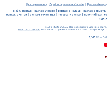
|
|
Ціна перевезення
Вартість перевезення Україна
Ціни на міжнаро
|
|
|
знайти вантаж
вантажі Україна
вантажі з Польщі
вантажі з Німечч
|
|
|
вантажі з Литви
вантажі з Фінляндії
перевезти вантаж
попутний вантаж
курс 
©1995–2026 DELLA. Все содержание данного сайта, 
Усі права захищені.
Копіювання та розміщення в інших засобах інформації та
ДЕЛЛА® —
ВА
0.12(aws4)
070826-15:21:33
м