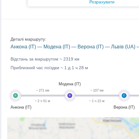
Розрахувати
Деталі маршруту:
Анкона (IT) — Модена (IT) — Верона (IT) — Львів (UA)
Відстань за маршрутом ~
2319 км
Приблизний час поїздки ~
1 д 1 ч 28 м
Модена (IT)
~ 271 км
~ 107 км
A
B
C
~ 2 ч 51 м
~ 1 ч 22 м
Анкона (IT)
Верона (IT)