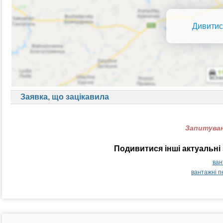
Дивитис
Заявка, що зацікавила
Запитуван
Подивитися інші актуальні 
ван
вантажні п