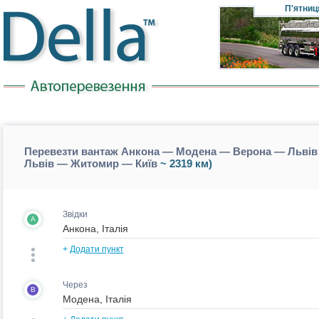
П'ятниц
Перевезти вантаж Анкона — Модена — Верона — Львів
Львів — Житомир — Київ
~ 2319 км)
Звідки
A
+
Додати пункт
Через
B