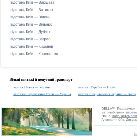
відстань Київ — Варшава
відстань Київ — Ватикан
відстань Київ — Відень
відстань Київ — Вільнюс
відстань Київ — Дублін
відстань Київ — Загреб
відстань Київ — Кишинів
відстань Київ — Копенгаген
Вільні вантажі й попутний транспорт
вантажі Італія — Україна
вантажі Україна — Італія
вантажні перевезення Італія — Україна
вантажні перевезення Україна — Італія
DELLA™
Розрахунок 
автомобільних
переве
Наша
мапа автомобіл
Анкона — Київ. Дякуєм
г