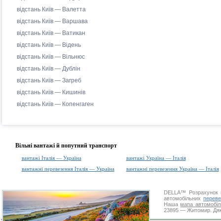
відстань Київ — Валетта
відстань Київ — Варшава
відстань Київ — Ватикан
відстань Київ — Відень
відстань Київ — Вільнюс
відстань Київ — Дублін
відстань Київ — Загреб
відстань Київ — Кишинів
відстань Київ — Копенгаген
Вільні вантажі й попутний транспорт
вантажі Італія — Україна
вантажі Україна — Італія
вантажні перевезення Італія — Україна
вантажні перевезення Україна — Італія
DELLA™
Розрахунок 
автомобільних
переве
Наша
мапа автомобіл
23895 — Житомир. Дяку