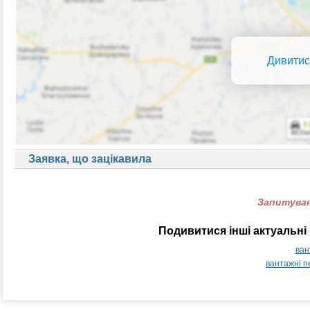
Дивитис
Заявка, що зацікавила
Запитуван
Подивитися інші актуальні 
ван
вантажні п