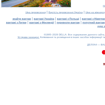
г
|
|
Ціна перевезення
Вартість перевезення Україна
Ціни на міжнаро
|
|
|
знайти вантаж
вантажі Україна
вантажі з Польщі
вантажі з Німечч
|
|
|
вантажі з Литви
вантажі з Фінляндії
перевезти вантаж
попутний вантаж
курс 
©1995–2026 DELLA. Все содержание данного сайта, 
Усі права захищені.
Копіювання та розміщення в інших засобах інформації та
ДЕЛЛА® —
ВА
0.11(aws4)
100826-14:48:22
м