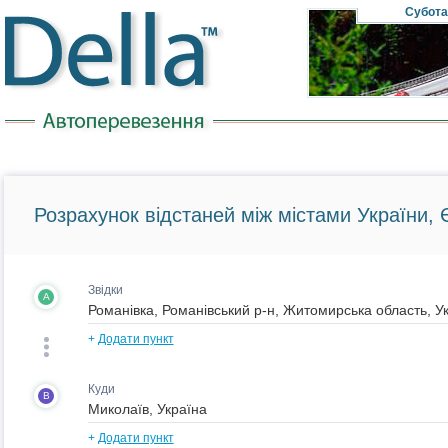
Субота
Розрахунок відстаней між містами України, Є
Звідки
A
+
Додати пункт
Куди
B
+
Додати пункт