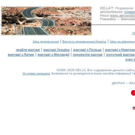
DELLA™
Розрахунок 
автомобільних
переве
Наша
мапа автомобіл
Романівка — Миколаїв.
г
|
|
Ціна перевезення
Вартість перевезення Україна
Ціни на міжнаро
|
|
|
знайти вантаж
вантажі Україна
вантажі з Польщі
вантажі з Німечч
|
|
|
вантажі з Литви
вантажі з Фінляндії
перевезти вантаж
попутний вантаж
курс 
©1995–2026 DELLA. Все содержание данного сайта, 
Усі права захищені.
Копіювання та розміщення в інших засобах інформації та
ДЕЛЛА® —
ВА
0.08(aws3)
080826-12:41:12
м