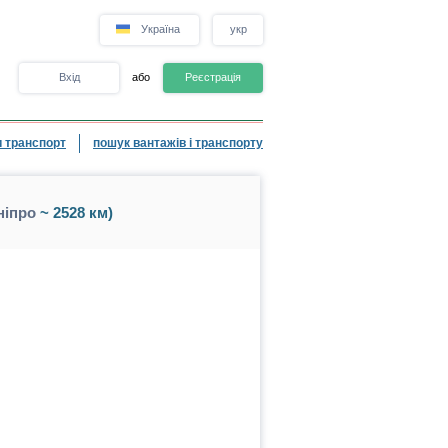
Україна
укр
Вхід
або
Реєстрація
 транспорт
пошук вантажів і транспорту
ніпро
~ 2528 км)