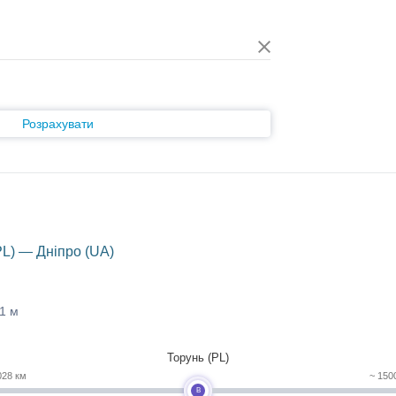
Розрахувати
PL) — Дніпро (UA)
41 м
Торунь (PL)
028 км
~ 150
B