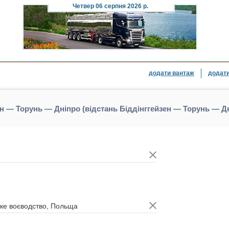
Четвер
06 серпня 2026 р.
додати вантаж
додати
ен — Торунь — Дніпро (відстань Біддінггейзен — Торунь — Д