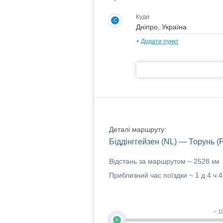
Куди
C
+
Додати пункт
Деталі маршруту:
Біддінггейзен (NL) — Торунь (
Відстань за маршрутом ~
2528 км
Приблизний час поїздки ~
1 д 4 ч 
~ 1
A