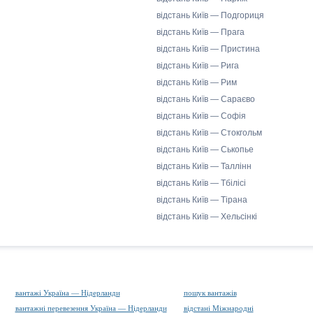
відстань Київ — Подгориця
відстань Київ — Прага
відстань Київ — Пристина
відстань Київ — Рига
відстань Київ — Рим
відстань Київ — Сараєво
відстань Київ — Софія
відстань Київ — Стокгольм
відстань Київ — Ськопье
відстань Київ — Таллінн
відстань Київ — Тбілісі
відстань Київ — Тірана
відстань Київ — Хельсінкі
вантажі Україна — Нідерланди
пошук вантажів
вантажні перевезення Україна — Нідерланди
відстані Міжнародні