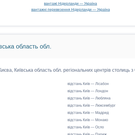
вантажі Нідерланди — Україна
вантажні перевезення Нідерланди — Україна
вська область обл.
 Києва, Київська область обл. регіональних центрів столиць з
відстань Київ — Лісабон
відстань Київ — Лондон
відстань Київ — Любляна
відстань Київ — Люксембург
відстань Київ — Мадрид
відстань Київ — Монако
відстань Київ — Осло
відстань Київ — Париж