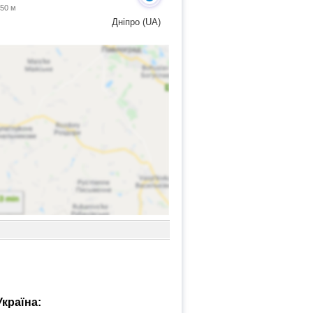
 50 м
Дніпро (UA)
країна: