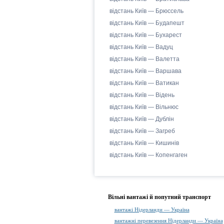
відстань Київ — Брюссель
відстань Київ — Будапешт
відстань Київ — Бухарест
відстань Київ — Вадуц
відстань Київ — Валетта
відстань Київ — Варшава
відстань Київ — Ватикан
відстань Київ — Відень
відстань Київ — Вільнюс
відстань Київ — Дублін
відстань Київ — Загреб
відстань Київ — Кишинів
відстань Київ — Копенгаген
Вільні вантажі й попутний транспорт
вантажі Нідерланди — Україна
вантажні перевезення Нідерланди — Україна