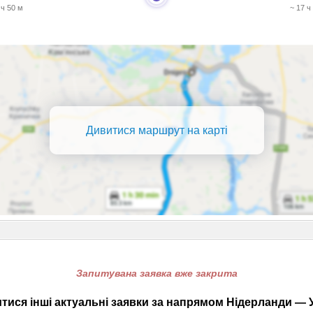
 ч 50 м
~ 17 ч
Дивитися маршрут на карті
Запитувана заявка вже закрита
тися інші актуальні заявки за напрямом Нідерланди — У