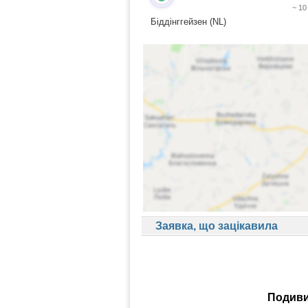
~ 10
Біддінггейзен (NL)
Заявка, що зацікавила
Подиви