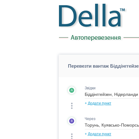
Перевезти вантаж Біддінггейз
Звідки
A
+
Додати пункт
Через
B
+
Додати пункт