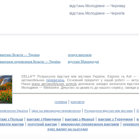
відстань Молодіжне — Чернівці
відстань Молодіжне — Чернігів
вантажі Бельгія — Україна
пошук вантажів
вантажні перевезення Бельгія — Україна
відстані Міжнародні
DELLA™
Розрахунок відстані
між містами України, Європи та Азії — з
автомобільних
перевезень
. Основний пріоритет у нашій роботі — актуал
Наша
мапа автомобільних шляхів
допомагає швидко визначати відстані 
Молодіжне — Wielsbeke. Дякуємо за цікавість до нашого сервісу, завжди р
|
головна
контакти
|
|
|
еревезення Україна
Ціни на міжнародні перевезення
Розрахунок відстані між містами
D
|
|
|
|
тажі з Польщі
вантажі з Німеччини
вантажі з Франції
вантажі з Туреччини
в
|
|
|
евезти вантаж
попутний вантаж
міжнародні перевезення вантажів
перевезт
курс валют на сьогодні