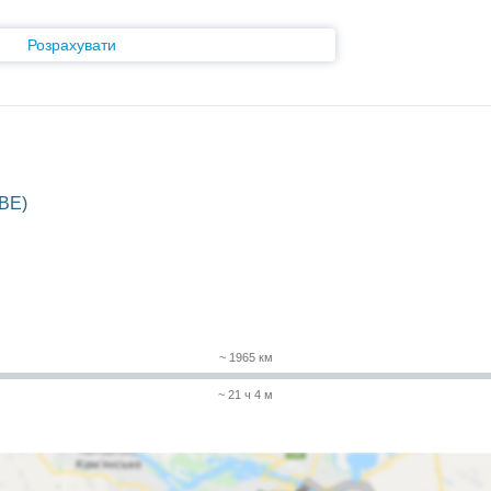
Розрахувати
BE)
~ 1965 км
~ 21 ч 4 м