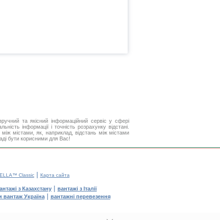
ручний та якісний інформаційний сервіс у сфері
ьність інформації і точність розрахунку відстані.
між містами, як, наприклад, відстань між містами
аді бути корисними для Вас!
|
ELLA™ Classic
Карта сайта
|
антажі з Казахстану
вантажі з Італії
|
и вантаж Україна
вантажні перевезення