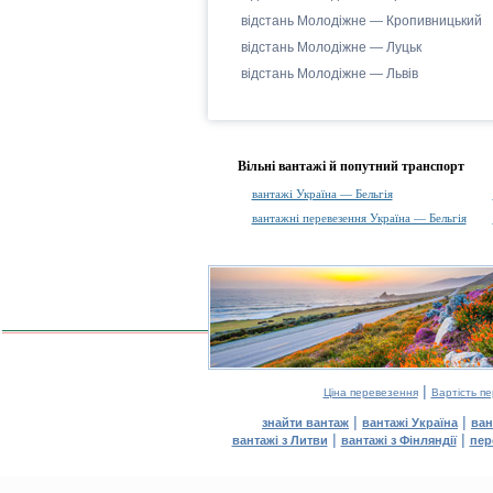
відстань Молодіжне — Кропивницький
відстань Молодіжне — Луцьк
відстань Молодіжне — Львів
Вільні вантажі й попутний транспорт
вантажі Україна — Бельгія
вантажні перевезення Україна — Бельгія
|
Ціна перевезення
Вартість п
|
|
знайти вантаж
вантажі Україна
ван
|
|
вантажі з Литви
вантажі з Фінляндії
пер