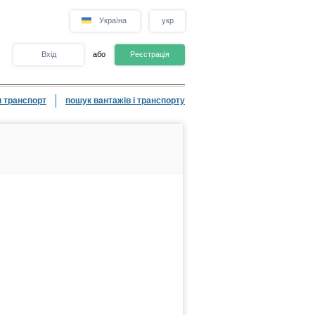
Україна
укр
Вхід
або
Реєстрація
 транспорт
пошук вантажів і транспорту