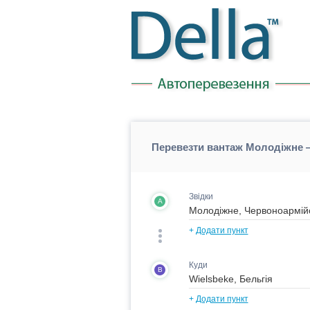
Перевезти вантаж Молодіжне —
Звідки
A
+
Додати пункт
Куди
B
+
Додати пункт